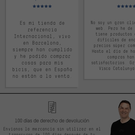
Valoración media: 5 de 5
Valoración m
Es mi tienda de
No soy un gran cli
web. Pero he de
referencia
tiene productos 
Internacional, vivo
difíciles de en
en Barcelona,
precios súper co
siempre han cumplido
Hasta el día de ho
y he podido comprar
compras han
cosas para mis
satisfactorios. G
Visca Cataluny
bicis, que en España
no están a la venta.
100 días de derecho de devolución
Envíanos la mercancía sin utilizar en el
transcurso de 100 días después de tu