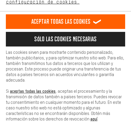
español
english
Deutsch
français
configuración de cookies.
Más confort
Haga que su experiencia de compra sea más cómoda. Con las
RESCINDIR EL CONTRATO
Comunidad de Aquisgrán
Programa de afiliados
Aceptar todas las cookies
cookies de comodidad, creamos enlaces a plataformas de redes
sociales. Esto nos permite proporcionarle más contenido e
Aviso Legal
Protección de datos
Condiciones Generales
información útiles. Además, tiene la opción de utilizar servicios
Sólo las cookies necesarias
adicionales que le ayudarán a encontrar los productos adecuados.
Plataforma de reportes
Reciclaje de baterias
Por ejemplo, ofrecemos una función de chat para responder a las
preguntas de forma rápida y sencilla.
Configuración de las cookies
Ajusta el contraste
Las cookies sirven para mostrarte contenido personalizado,
también publicitarios, y para optimizar nuestro sitio web. Para ello,
Básica
Todos los precios indicados son en euros e sin MwSt, más
también transmitimos tus datos a terceros que los utilizan y
Las cookies básicas aseguran que puedas usar nuestro sitio web.
procesan. Este proceso puede originar una transferencia de tus
gastos de envío
Estados Unidos
a
.
datos a países terceros sin acuerdos vinculantes o garantía
adecuada.
aceptas todas las cookies
Si
, aceptas el procesamiento y la
transmisión de datos también a países terceros. Puedes revocar
tu consentimiento en cualquier momento para el futuro. En este
caso nuestro sitio web no está optimizado y algunas
características no se encontrarán disponibles. Obtén más
aquí
información sobre los derechos de revocación
.