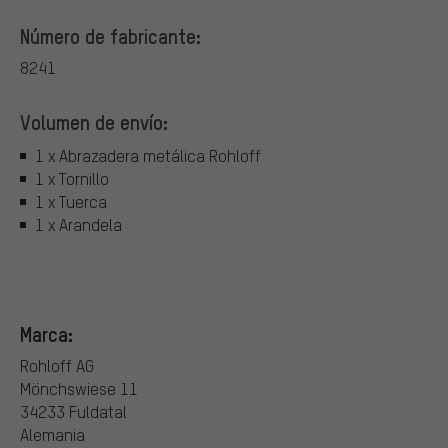
Número de fabricante:
8241
Volumen de envío:
1 x Abrazadera metálica Rohloff
1 x Tornillo
1 x Tuerca
1 x Arandela
Marca:
Rohloff AG
Mönchswiese 11
34233 Fuldatal
Alemania