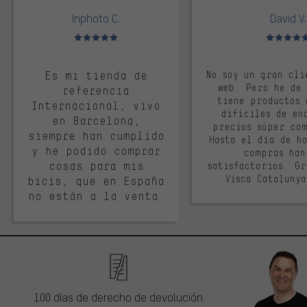
Inphoto C.
David V.
Valoración media: 5 de 5
Valoración m
Es mi tienda de
No soy un gran cli
web. Pero he de
referencia
tiene productos 
Internacional, vivo
difíciles de en
en Barcelona,
precios súper co
siempre han cumplido
Hasta el día de ho
y he podido comprar
compras han
cosas para mis
satisfactorios. G
Visca Cataluny
bicis, que en España
no están a la venta.
100 días de derecho de devolución