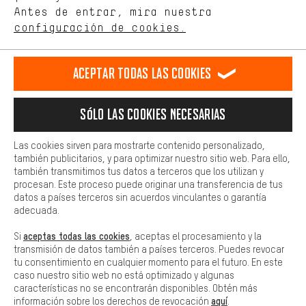
de nuestro sitio web y nuestra oferta de la tienda con tu
Antes de entrar, mira nuestra
ES
EN
DE
FR
comportamiento de compra.
español
english
Deutsch
français
configuración de cookies.
Más confort
Haga que su experiencia de compra sea más cómoda. Con las
RESCINDIR EL CONTRATO
Comunidad de Aquisgrán
Programa de afiliados
Aceptar todas las cookies
cookies de comodidad, creamos enlaces a plataformas de redes
sociales. Esto nos permite proporcionarle más contenido e
Aviso Legal
Protección de datos
Condiciones Generales
información útiles. Además, tiene la opción de utilizar servicios
Sólo las cookies necesarias
adicionales que le ayudarán a encontrar los productos adecuados.
Plataforma de reportes
Reciclaje de baterias
Por ejemplo, ofrecemos una función de chat para responder a las
preguntas de forma rápida y sencilla.
Configuración de las cookies
Ajusta el contraste
Las cookies sirven para mostrarte contenido personalizado,
también publicitarios, y para optimizar nuestro sitio web. Para ello,
Básica
Todos los precios indicados son en euros e sin MwSt, más
también transmitimos tus datos a terceros que los utilizan y
Las cookies básicas aseguran que puedas usar nuestro sitio web.
procesan. Este proceso puede originar una transferencia de tus
gastos de envío
Estados Unidos
a
.
datos a países terceros sin acuerdos vinculantes o garantía
adecuada.
aceptas todas las cookies
Si
, aceptas el procesamiento y la
transmisión de datos también a países terceros. Puedes revocar
tu consentimiento en cualquier momento para el futuro. En este
caso nuestro sitio web no está optimizado y algunas
características no se encontrarán disponibles. Obtén más
aquí
información sobre los derechos de revocación
.