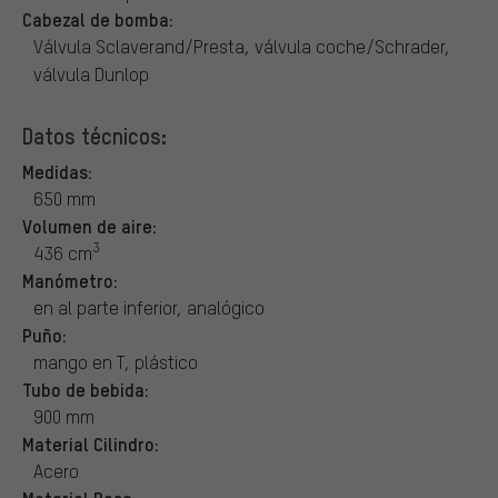
Cabezal de bomba:
Válvula Sclaverand/Presta, válvula coche/Schrader,
válvula Dunlop
Datos técnicos:
Medidas:
650 mm
Volumen de aire:
3
436 cm
Manómetro:
en al parte inferior, analógico
Puño:
mango en T, plástico
Tubo de bebida:
900 mm
Material Cilindro:
Acero
Material Base: