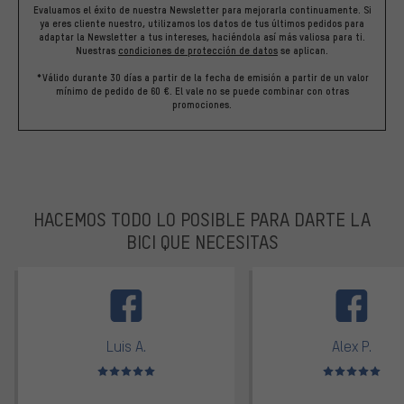
Evaluamos el éxito de nuestra Newsletter para mejorarla continuamente. Si
ya eres cliente nuestro, utilizamos los datos de tus últimos pedidos para
adaptar la Newsletter a tus intereses, haciéndola así más valiosa para ti.
Nuestras
condiciones de protección de datos
se aplican.
*Válido durante 30 días a partir de la fecha de emisión a partir de un valor
mínimo de pedido de 60 €. El vale no se puede combinar con otras
promociones.
HACEMOS TODO LO POSIBLE PARA DARTE LA
BICI QUE NECESITAS
facebook
Luis A.
Alex P.
Valoración media: 5 de 5
Valoración media: 