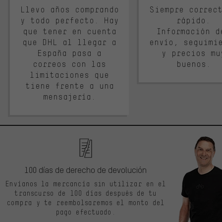
Llevo años comprando
Siempre correc
y todo perfecto. Hay
rápido.
que tener en cuenta
Información d
que DHL al llegar a
envío, seguimi
España pasa a
y precios mu
correos con las
buenos.
limitaciones que
tiene frente a una
mensajería.
100 días de derecho de devolución
Envíanos la mercancía sin utilizar en el
transcurso de 100 días después de tu
compra y te reembolsaremos el monto del
pago efectuado.