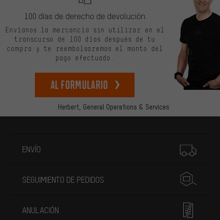
100 días de derecho de devolución
Envíanos la mercancía sin utilizar en el
transcurso de 100 días después de tu
compra y te reembolsaremos el monto del
pago efectuado.
Al formulario
Herbert,
General Operations & Services
Más información
ENVÍO
SEGUIMIENTO DE PEDIDOS
ANULACIÓN