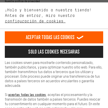
Nuestra política de privacidad
Estamos interesados en lo que buscas y necesitas en nuestra
Idioma"
¡Hola y bienvenido a nuestra tienda!
tienda. Con las cookies de rendimiento, puedes influir en la mejora
de nuestro sitio web y nuestra oferta de la tienda con tu
Antes de entrar, mira nuestra
ES
EN
DE
FR
comportamiento de compra.
español
english
Deutsch
français
configuración de cookies.
Más confort
Haga que su experiencia de compra sea más cómoda. Con las
RESCINDIR EL CONTRATO
Comunidad de Aquisgrán
Programa de afiliados
Aceptar todas las cookies
cookies de comodidad, creamos enlaces a plataformas de redes
sociales. Esto nos permite proporcionarle más contenido e
Aviso Legal
Protección de datos
Condiciones Generales
información útiles. Además, tiene la opción de utilizar servicios
Sólo las cookies necesarias
adicionales que le ayudarán a encontrar los productos adecuados.
Plataforma de reportes
Reciclaje de baterias
Por ejemplo, ofrecemos una función de chat para responder a las
preguntas de forma rápida y sencilla.
Configuración de las cookies
Ajusta el contraste
Las cookies sirven para mostrarte contenido personalizado,
también publicitarios, y para optimizar nuestro sitio web. Para ello,
Básica
Todos los precios indicados son en euros e sin MwSt, más
también transmitimos tus datos a terceros que los utilizan y
Las cookies básicas aseguran que puedas usar nuestro sitio web.
procesan. Este proceso puede originar una transferencia de tus
gastos de envío
Estados Unidos
a
.
datos a países terceros sin acuerdos vinculantes o garantía
adecuada.
aceptas todas las cookies
Si
, aceptas el procesamiento y la
transmisión de datos también a países terceros. Puedes revocar
tu consentimiento en cualquier momento para el futuro. En este