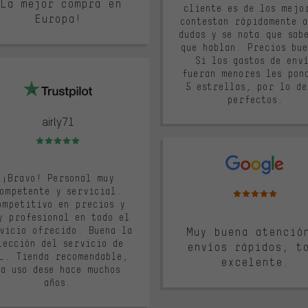
¡La mejor compra en
cliente es de los mejo
Europa!
contestan rápidamente a
dudas y se nota que sab
que hablan. Precios bue
Si los gastos de env
fueran menores les pon
5 estrellas, por lo de
perfectos.
airly71
Valoración media: 5 de 5
¡Bravo! Personal muy
Valoración media: 5 d
ompetente y servicial.
ompetitivo en precios y
y profesional en todo el
vicio ofrecido. Buena la
Muy buena atenció
lección del servicio de
envíos rápidos, t
L. Tienda recomendable,
excelente.
la uso dese hace muchos
años.