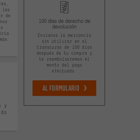
res,
 las
en de
100 días de derecho de
nos.
devolución
ío
dría
Envíanos la mercancía
más
sin utilizar en el
transcurso de 100 días
después de tu compra y
te reembolsaremos el
monto del pago
efectuado.
Al formulario
e 5
n y
odo