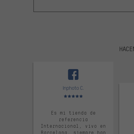
HACEM
facebook
trustpi
Inphoto C.
Valoración media: 5 de 5
Es mi tienda de
referencia
Internacional, vivo en
Barcelona, siempre han