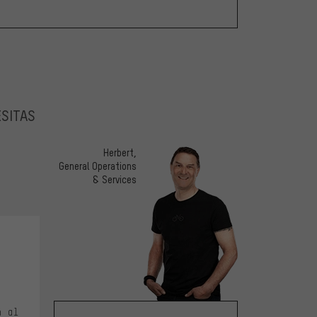
ESITAS
Herbert,
General Operations
& Services
e 5
n al