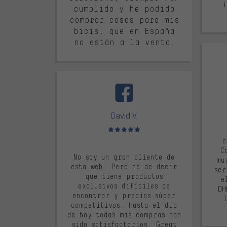
cumplido y he podido
comprar cosas para mis
bicis, que en España
no están a la venta.
David V.
Valoración media: 5 de 5
c
C
No soy un gran cliente de
mu
esta web. Pero he de decir
ser
que tiene productos
e
exclusivos difíciles de
DH
encontrar y precios súper
competitivos. Hasta el día
de hoy todas mis compras han
sido satisfactorios. Great