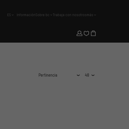
ES
Información
Sobre bc
Trabaja con nosotros
más
español