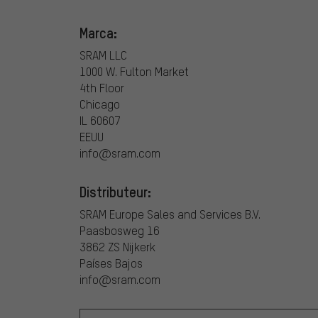
Marca:
SRAM LLC
1000 W. Fulton Market
4th Floor
Chicago
IL 60607
EEUU
info@sram.com
Distributeur:
SRAM Europe Sales and Services B.V.
Paasbosweg 16
3862 ZS Nijkerk
Países Bajos
info@sram.com