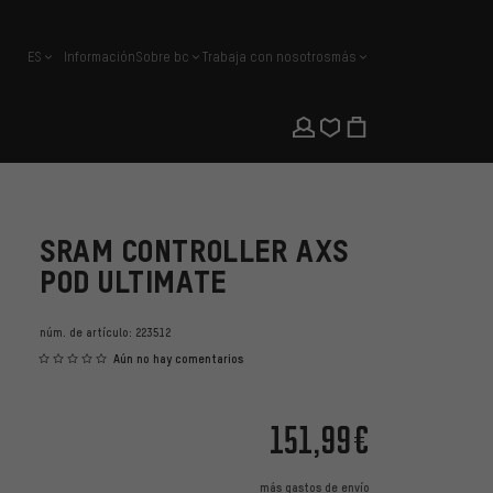
ES
Información
Sobre bc
Trabaja con nosotros
más
español
SRAM CONTROLLER AXS
POD ULTIMATE
núm. de artículo:
223512
Aún no hay comentarios
151,99€
más
gastos de envío