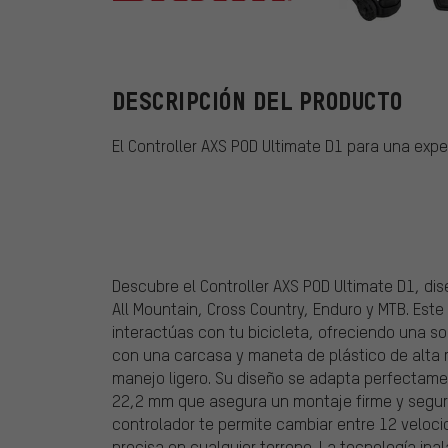
SRAM
DESCRIPCIÓN DEL PRODUCTO
El Controller AXS POD Ultimate D1 para una expe
Descubre el Controller AXS POD Ultimate D1, di
All Mountain, Cross Country, Enduro y MTB. Est
interactúas con tu bicicleta, ofreciendo una s
con una carcasa y maneta de plástico de alta r
manejo ligero. Su diseño se adapta perfectame
22,2 mm que asegura un montaje firme y seguro
controlador te permite cambiar entre 12 veloci
precisa en cualquier terreno. La tecnología ina