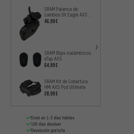
SRAM Palanca de
SRAM K
cambios GX Eagle AXS -
Palan
Embalaje de taller
AXS PO
46,99€
13,99
SRAM K
eTap A
19,99
SRAM Blips inalámbricos
eTap AXS
64,99€
Shiman
Di2 S
128,9
SRAM Kit de Cobertura
HMI AXS Pod Ultimate
20,99€
Envío en 1-3 días hábiles
100 días devolver
Devolución gratuita