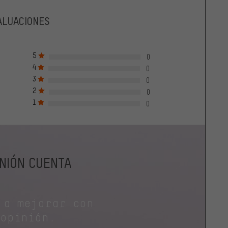
ALUACIONES
5
0
4
0
3
0
2
0
1
0
INIÓN CUENTA
 a mejorar con
 opinión.