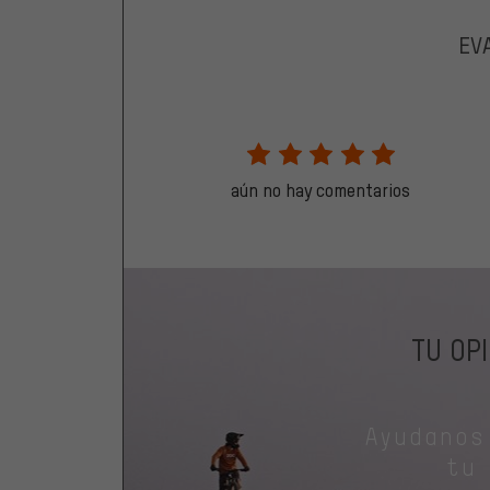
EV
aún no hay comentarios
TU OP
Ayudanos
tu