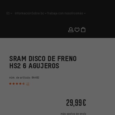
ES
Información
Sobre bc
Trabaja con nosotros
más
español
SRAM DISCO DE FRENO
HS2 6 AGUJEROS
núm. de artículo:
84482
23
29,99€
más
gastos de envío