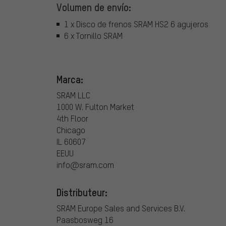
Volumen de envío:
1 x Disco de frenos SRAM HS2 6 agujeros
6 x Tornillo SRAM
Marca:
SRAM LLC
1000 W. Fulton Market
4th Floor
Chicago
IL 60607
EEUU
info@sram.com
Distributeur:
SRAM Europe Sales and Services B.V.
Paasbosweg 16