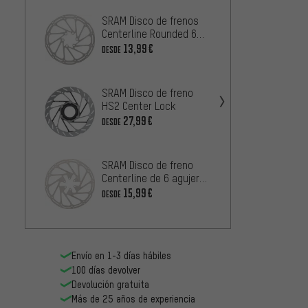
SRAM Disco de frenos
Tricks
Centerline Rounded 6
frenos
agujeros 1 pieza
agujer
13,99€
2
DESDE
DESDE
Magura
SRAM Disco de freno
Storm 
HS2 Center Lock
(embal
6
27,99€
DESDE
DESDE
SRAM D
SRAM Disco de freno
Paceli
Centerline de 6 agujeros
agujer
- embalaje de taller
1
15,99€
DESDE
DESDE
Envío en 1-3 días hábiles
100 días devolver
Devolución gratuita
Más de 25 años de experiencia