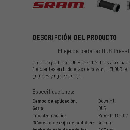
SRAM
DESCRIPCIÓN DEL PRODUCTO
El eje de pedalier DUB Press
El eje de pedalier DUB Pressfit MTB es adecua
frecuentes en bicicletas de downhill. El DUB l
grandes y rigidez de eje.
Especificaciones:
Campo de aplicación:
Downhill
Serie:
DUB
Tipo de fijación:
Pressfit BB107
Diámetro de caja de pedalier:
41 mm
Ancho de caja de pedalier:
107 mm