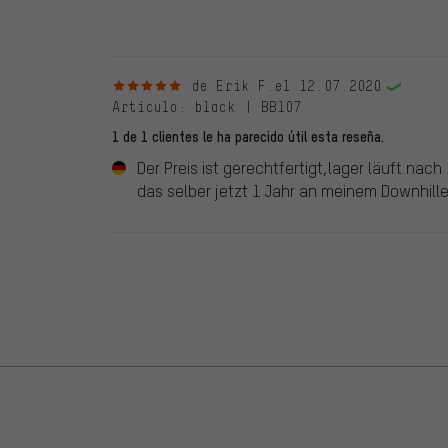
debidamente.
5 de 5 estrellas
de Erik F.
el 12.07.2020
Artículo
: black | BB107
1 de 1 clientes le ha parecido útil esta reseña.
Der Preis ist gerechtfertigt,lager läuft n
das selber jetzt 1 Jahr an meinem Downhiller