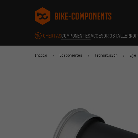
Saltar a la navegación principal
Saltar a la navegación de categorías
Saltar al contenido
Saltar a marcas y al boletín
Saltar al pie de página
bike-components.de Página de inicio
OFERTAS
COMPONENTES
ACCESORIOS
TALLER
ROP
Inicio
Componentes
Transmisión
Eje