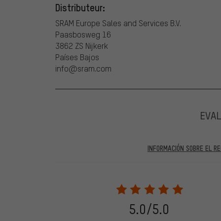
Distributeur:
SRAM Europe Sales and Services B.V.
Paasbosweg 16
3862 ZS Nijkerk
Países Bajos
info@sram.com
EVA
INFORMACIÓN SOBRE EL RE
En las evaluaciones publicadas se encuentran anteriores 
2022 solo se publicarán evaluaciones verificadas, lo q
Solo desbloqueamos la evaluación después de comprob
verificadas llevan una marca verde, que se aplica a tod
28. 05. 2022. Se incluyeron también evaluaciones anter
5.0/5.0
evaluado en nuestra tienda. Estos comentarios no llev