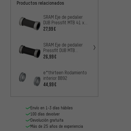
Productos relacionados
SRAM Eje de pedalier
SRAM E
DUB Pressfit MTB 41 x
DUB Pr
89,5-92 mm
mm
27,99€
27,99
SRAM Eje de pedalier
SRAM E
Pressfit DUB MTB
DUB Pr
SuperBoost+ 92 mm
86,5 
26,99€
27,99
e*thirteen Rodamiento
SRAM E
interior BB92
DUB B
44,99€
25,99
Envío en 1-3 días hábiles
100 días devolver
Devolución gratuita
Más de 25 años de experiencia