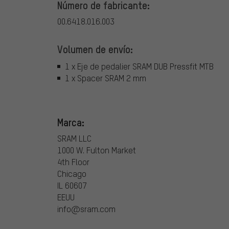
Número de fabricante:
00.6418.016.003
Volumen de envío:
1 x Eje de pedalier SRAM DUB Pressfit MTB
1 x Spacer SRAM 2 mm
Marca:
SRAM LLC
1000 W. Fulton Market
4th Floor
Chicago
IL 60607
EEUU
info@sram.com