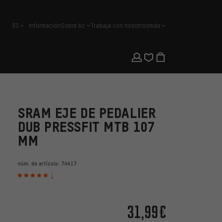
ES
Información
Sobre bc
Trabaja con nosotros
más
español
SRAM EJE DE PEDALIER
DUB PRESSFIT MTB 107
MM
núm. de artículo:
74417
1
31,99€