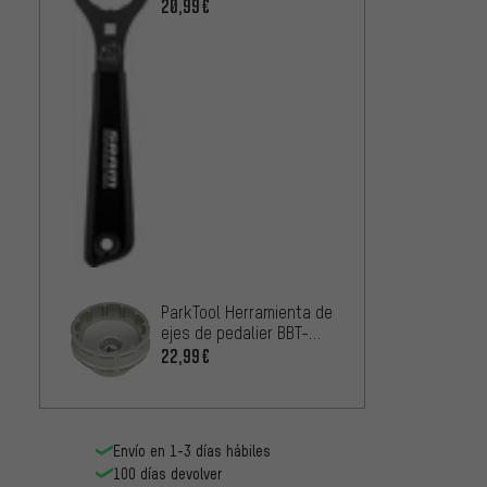
20,99€
ParkTool Herramienta de
ejes de pedalier BBT-
79.3
22,99€
Envío en 1-3 días hábiles
100 días devolver