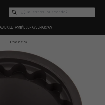
A
BICICLETAS
NIÑOS
GRAVEL
MARCAS
s
Transmisión