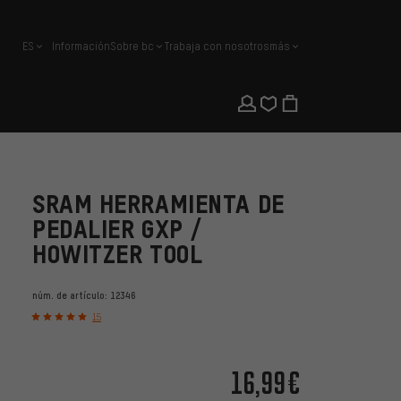
ES
Información
Sobre bc
Trabaja con nosotros
más
español
SRAM HERRAMIENTA DE
PEDALIER GXP /
HOWITZER TOOL
núm. de artículo:
12346
15
16,99€