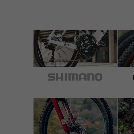
5 de 5 estrellas
de Thomas W.
el 13.03.2018
Artículo
: negro
sehr hochwertiges Produkt
5 de 5 estrellas
de Jeffrey M.
el 19.02.2018
Artículo
: negro
Top Werkzeug!
5 de 5 estrellas
de Wolfgang K.
el 26.03.2017
Artículo
: negro
Sehr stabil ausgeführt. Hervorragend geeign