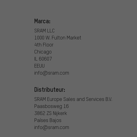
Marca:
SRAM LLC
1000 W. Fulton Market
4th Floor
Chicago
IL 60607
EEUU
info@sram.com
Distributeur:
SRAM Europe Sales and Services B.V.
Paasbosweg 16
3862 ZS Nijkerk
Países Bajos
info@sram.com