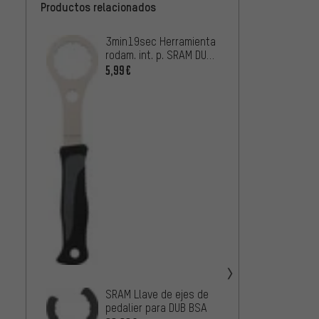
Productos relacionados
3min19sec Herramienta
Lezyne
rodam. int. p. SRAM DUB
pedali
/ Race Face Cinch /
5,99€
11,99
Rotor BSA 30
Shima
rodami
Hollow
16,99
/ BB-
3min19
de blo
p. Shi
16,99
E6100
SRAM Llave de ejes de
pedalier para DUB BSA