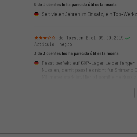
0 de 1 clientes le ha parecido útil esta reseña.
Seit vielen Jahren im Einsatz, ein Top-Werk
3 de 5 estrellas
de Torsten B.
el 09.09.2019
Artículo
: negro
3 de 3 clientes les ha parecido útil esta reseña.
Passt perfekt auf GXP-Lager. Leider fangen d
Nuss an, damit passt es nicht für Shimano 
Millimeter stark ist. Hier ist somit eine Nu
5 de 5 estrellas
de Michael H.
el 08.04.2018
1 de 1 clientes le ha parecido útil esta reseña.
Passt super auf SRAM GPX Lager und Hope BS
Oberfläche nicht. So macht Schrauben Spaß