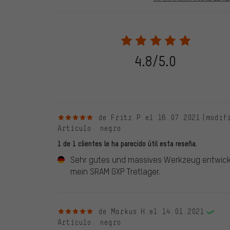
En las evaluaciones publicadas se encuentran anteriores 
2022 solo se publicarán evaluaciones verificadas, lo q
Solo desbloqueamos la evaluación después de comprob
verificadas llevan una marca verde, que se aplica a tod
28. 05. 2022. Se incluyeron también evaluaciones anter
4.8/5.0
evaluado en nuestra tienda. Estos comentarios no llev
debidamente.
5 de 5 estrellas
de Fritz P.
el 16.07.2021
(modif
Artículo
: negro
1 de 1 clientes le ha parecido útil esta reseña.
Sehr gutes und massives Werkzeug entwicke
mein SRAM GXP Tretlager.
5 de 5 estrellas
de Markus H.
el 14.01.2021
Artículo
: negro