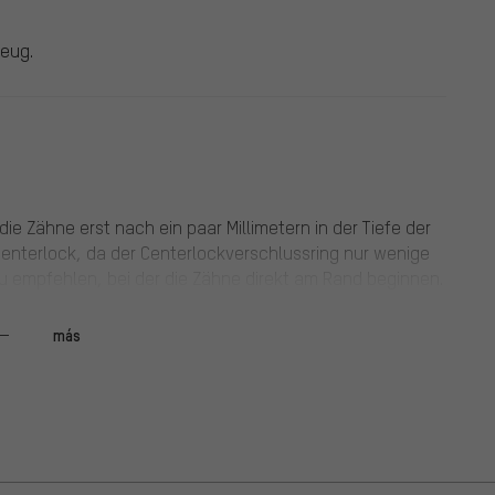
zeug.
ie Zähne erst nach ein paar Millimetern in der Tiefe der
Centerlock, da der Centerlockverschlussring nur wenige
ss zu empfehlen, bei der die Zähne direkt am Rand beginnen.
más
A Lager. Exakter Sitz und beschädigt die eloxierte
. Top!