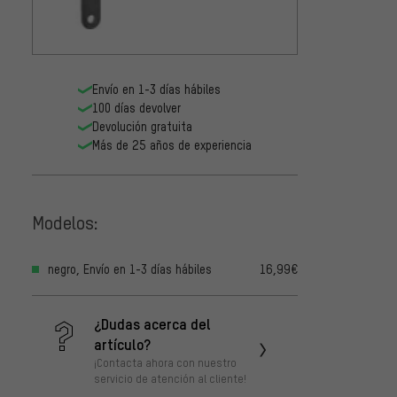
ParkTo
ejes d
69.4
27,99
Envío en 1-3 días hábiles
Shiman
100 días devolver
pedali
Devolución gratuita
Hollow
19,99
Más de 25 años de experiencia
BB900
Modelos:
negro, Envío en 1-3 días hábiles
16,99€
¿Dudas acerca del
artículo?
¡Contacta ahora con nuestro
servicio de atención al cliente!