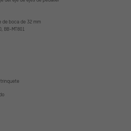
ve de boca de 32 mm
0, BB-MT801
 trinquete
ido