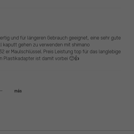
rtig und für längeren Gebrauch geeignet, eine sehr gute
ell kaputt gehen zu verwenden mit shimano
32 er Maulschlüssel. Preis Leistung top für das langlebige
Plastikadapter ist damit vorbei 🙂👍
más
ter Sitz und somit dem Plastikadapter eindeutig
inen Fahrrädern sauber ansetzen ohne zu verkanten
e Rahmen von Orbea und Cube her. Bio-Bikes am Rande.
-Werkzeug. Klare Empfehlung.