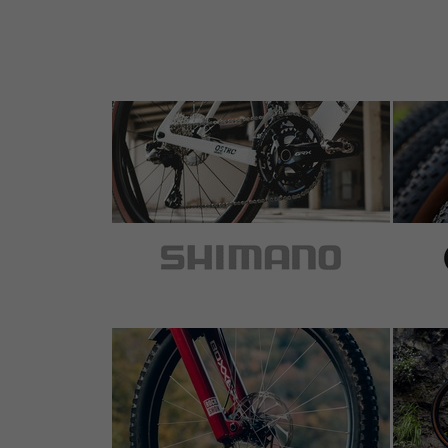
5 de 5 estrellas
de Alex G.
el 27.10.2023
Artículo
: negro
Impeccable, robuste
5 de 5 estrellas
de Jussi J.
el 15.05.2023
Artículo
: negro
Excelent build quality. Tightened my BB-MT
5 de 5 estrellas
de Aivars R.
el 02.05.2023
Artículo
: negro
Macht Sache!!!