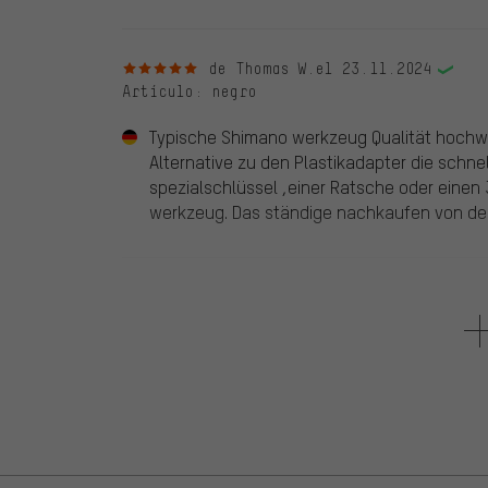
5 de 5 estrellas
de Thomas W.
el 23.11.2024
Artículo
: negro
Typische Shimano werkzeug Qualität hochwe
Alternative zu den Plastikadapter die schn
spezialschlüssel ,einer Ratsche oder einen 
werkzeug. Das ständige nachkaufen von den 
5 de 5 estrellas
de Jörg H.
el 14.09.2024
Artículo
: negro
Klasse Qualität. Mit Ratsche perfekt. Perfek
vorzuziehen. Ich kann das Werkzeug an me
und/oder durchzurutschen. Das geben mein
Für mich als Metaller und Ingenieur ein Top