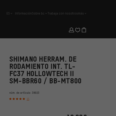
ES
Información
Sobre bc
Trabaja con nosotros
más
español
SHIMANO HERRAM. DE
RODAMIENTO INT. TL-
FC37 HOLLOWTECH II
SM-BBR60 / BB-MT800
núm. de artículo:
38023
15