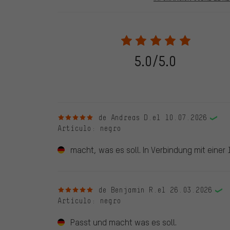
En las evaluaciones publicadas se encuentran anteriores 
2022 solo se publicarán evaluaciones verificadas, lo q
Solo desbloqueamos la evaluación después de comprob
verificadas llevan una marca verde, que se aplica a tod
28. 05. 2022. Se incluyeron también evaluaciones anter
5.0/5.0
evaluado en nuestra tienda. Estos comentarios no llev
debidamente.
5 de 5 estrellas
de Andreas D.
el 10.07.2026
Artículo
: negro
macht, was es soll. In Verbindung mit einer 
5 de 5 estrellas
de Benjamin R.
el 26.03.2026
Artículo
: negro
Passt und macht was es soll.