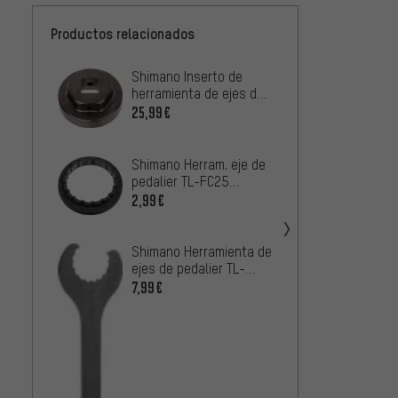
Productos relacionados
Shimano Inserto de
Shima
herramienta de ejes de
ejes d
pedalier TL-FC33
FC36 H
25,99€
25,99
Hollowtech II
Shimano Herram. eje de
pedalier TL-FC25
Hollowtech II SM-
2,99€
BBR60/BB-MT800
Shimano Herramienta de
ejes de pedalier TL-
FC32 Hollowtech II
7,99€