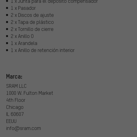
1 x Junta para el depósito compensador
1 x Pasador
2 x Discos de ajuste
2 x Tapa de plástico
2 x Tornillo de cierre
2 x Anillo O
1 x Arandela
1 x Anillo de retención interior
Marca:
SRAM LLC
1000 W. Fulton Market
4th Floor
Chicago
IL 60607
EEUU
info@sram.com