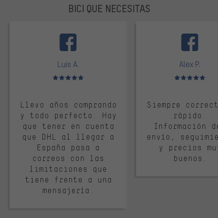
BICI QUE NECESITAS
facebook
Luis A.
Alex P.
Valoración media: 5 de 5
Valoración media: 
Llevo años comprando
Siempre correc
y todo perfecto. Hay
rápido.
que tener en cuenta
Información d
que DHL al llegar a
envío, seguimi
España pasa a
y precios mu
correos con las
buenos.
limitaciones que
tiene frente a una
mensajería.