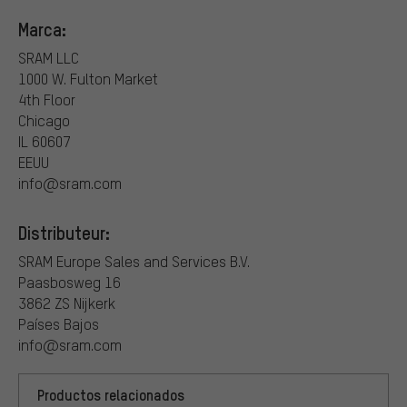
Marca:
SRAM LLC
1000 W. Fulton Market
4th Floor
Chicago
IL 60607
EEUU
info@sram.com
Distributeur:
SRAM Europe Sales and Services B.V.
Paasbosweg 16
3862 ZS Nijkerk
Países Bajos
info@sram.com
Productos relacionados