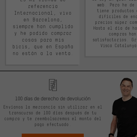
web. Pero he de
referencia
tiene productos 
Internacional, vivo
difíciles de en
en Barcelona,
precios súper co
siempre han cumplido
Hasta el día de ho
y he podido comprar
compras han
cosas para mis
satisfactorios. G
Visca Cataluny
bicis, que en España
no están a la venta.
100 días de derecho de devolución
Envíanos la mercancía sin utilizar en el
transcurso de 100 días después de tu
compra y te reembolsaremos el monto del
pago efectuado.