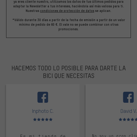
ya eres cliente nuestro, utilizamos los datos de tus últimos pedidos para
adaptar la Newsletter a tus intereses, haciéndola así más valiosa para ti.
Nuestras
condiciones de protección de datos
se aplican.
*Válido durante 30 días a partir de la fecha de emisión a partir de un valor
mínimo de pedido de 60 €. El vale no se puede combinar con otras
promociones.
HACEMOS TODO LO POSIBLE PARA DARTE LA
BICI QUE NECESITAS
facebook
Inphoto C.
David V.
Valoración media: 5 de 5
Valoración m
Es mi tienda de
No soy un gran cli