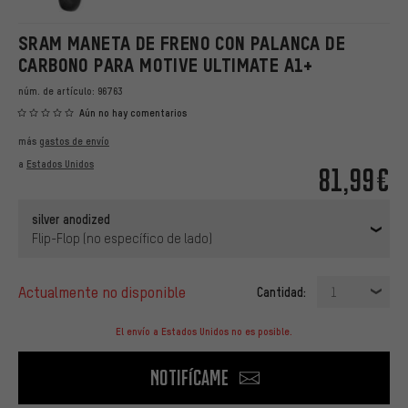
SRAM MANETA DE FRENO CON PALANCA DE
CARBONO PARA MOTIVE ULTIMATE A1+
núm. de artículo:
96763
Aún no hay comentarios
más
gastos de envío
a
Estados Unidos
81,99€
silver anodized
Flip-Flop (no específico de lado)
actualmente no disponible
Cantidad:
1
El envío a Estados Unidos no es posible.
Notifícame