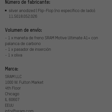
Número de fabricante:
silver anodized | Flip-Flop (no específico de lado):
11.5018.052.026
Volumen de envío:
- 1 x maneta de freno SRAM Motive Ultimate A1+ con
palanca de carbono
- 1 x pasador de inserción
- 1 x oliva
Marca:
SRAM LLC
1000 W. Fulton Market
4th Floor
Chicago
IL 60607
EEUU
info@sram.com