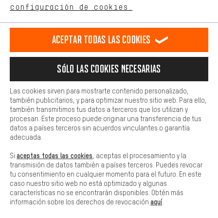
comportamiento de compra.
configuración de cookies.
Llamada Programada
Más confort
Formulario de contacto
Haga que su experiencia de compra sea más cómoda. Con las
Aceptar todas las cookies
cookies de comodidad, creamos enlaces a plataformas de redes
sociales. Esto nos permite proporcionarle más contenido e
Nuestra política de privacidad
información útiles. Además, tiene la opción de utilizar servicios
Idioma"
Sólo las cookies necesarias
adicionales que le ayudarán a encontrar los productos adecuados.
Por ejemplo, ofrecemos una función de chat para responder a las
ES
EN
DE
FR
preguntas de forma rápida y sencilla.
español
english
Deutsch
français
Las cookies sirven para mostrarte contenido personalizado,
también publicitarios, y para optimizar nuestro sitio web. Para ello,
Básica
también transmitimos tus datos a terceros que los utilizan y
Las cookies básicas aseguran que puedas usar nuestro sitio web.
procesan. Este proceso puede originar una transferencia de tus
RESCINDIR EL CONTRATO
Comunidad de Aquisgrán
Programa de afiliados
datos a países terceros sin acuerdos vinculantes o garantía
adecuada.
Aviso Legal
Protección de datos
Condiciones Generales
aceptas todas las cookies
Si
, aceptas el procesamiento y la
Plataforma de reportes
Reciclaje de baterias
transmisión de datos también a países terceros. Puedes revocar
tu consentimiento en cualquier momento para el futuro. En este
Configuración de las cookies
Ajusta el contraste
caso nuestro sitio web no está optimizado y algunas
características no se encontrarán disponibles. Obtén más
Todos los precios indicados son en euros e sin MwSt, más
aquí
información sobre los derechos de revocación
.
gastos de envío
Estados Unidos
a
.