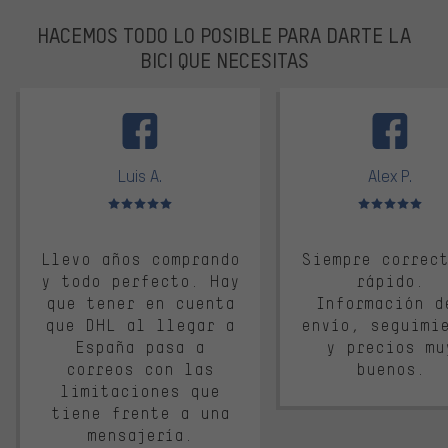
HACEMOS TODO LO POSIBLE PARA DARTE LA
BICI QUE NECESITAS
facebook
Luis A.
Alex P.
Valoración media: 5 de 5
Valoración media: 
Llevo años comprando
Siempre correc
y todo perfecto. Hay
rápido.
que tener en cuenta
Información d
que DHL al llegar a
envío, seguimi
España pasa a
y precios mu
correos con las
buenos.
limitaciones que
tiene frente a una
mensajería.