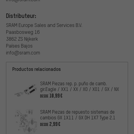
Distributeur:
SRAM Europe Sales and Services B.V.
Paasbosweg 16
3862 ZS Nijkerk
Países Bajos
info@sram.com
Productos relacionados
SRAM Piezas rep. p. puño de camb.
gir.Eagle / XX1 / XX / X0 / X01 / GX / NX
10,99€
DESDE
SRAM Piezas de repuesto sistemas de
cambios GX 1X11 / GX DH 1X7 Type 2.1
2,99€
DESDE