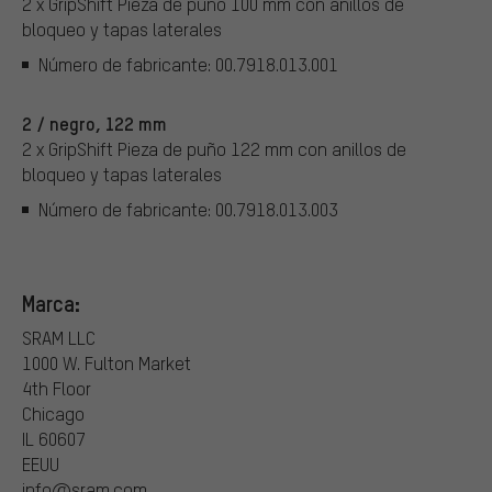
2 x GripShift Pieza de puño 100 mm con anillos de
bloqueo y tapas laterales
Número de fabricante: 00.7918.013.001
2 / negro, 122 mm
2 x GripShift Pieza de puño 122 mm con anillos de
bloqueo y tapas laterales
Número de fabricante: 00.7918.013.003
Marca:
SRAM LLC
1000 W. Fulton Market
4th Floor
Chicago
IL 60607
EEUU
info@sram.com