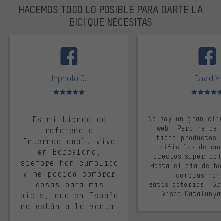
HACEMOS TODO LO POSIBLE PARA DARTE LA
BICI QUE NECESITAS
facebook
Inphoto C.
David V.
Valoración media: 5 de 5
Valoración m
Es mi tienda de
No soy un gran cli
web. Pero he de
referencia
tiene productos 
Internacional, vivo
difíciles de en
en Barcelona,
precios súper co
siempre han cumplido
Hasta el día de ho
y he podido comprar
compras han
cosas para mis
satisfactorios. G
Visca Cataluny
bicis, que en España
no están a la venta.