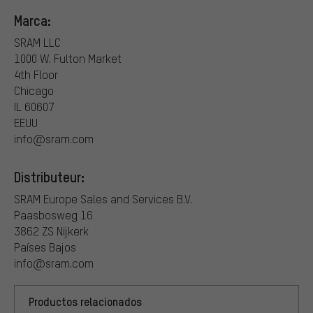
Marca:
SRAM LLC
1000 W. Fulton Market
4th Floor
Chicago
IL 60607
EEUU
info@sram.com
Distributeur:
SRAM Europe Sales and Services B.V.
Paasbosweg 16
3862 ZS Nijkerk
Países Bajos
info@sram.com
Productos relacionados