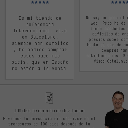
Valoración media: 5 de 5
Valoración m
Es mi tienda de
No soy un gran cli
web. Pero he de
referencia
tiene productos 
Internacional, vivo
difíciles de en
en Barcelona,
precios súper co
siempre han cumplido
Hasta el día de ho
y he podido comprar
compras han
cosas para mis
satisfactorios. G
Visca Cataluny
bicis, que en España
no están a la venta.
100 días de derecho de devolución
Envíanos la mercancía sin utilizar en el
transcurso de 100 días después de tu