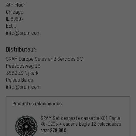
4th Floor
Chicago
IL 60607
EEUU
info@sram.com
Distributeur:
SRAM Europe Sales and Services B.V.
Paasbosweg 16
3862 ZS Nijkerk
Países Bajos
info@sram.com
Productos relacionados
SRAM Set desgaste cassette X01 Eagle
XG-1295 + cadena Eagle 12 velocidades
279,00€
DESDE