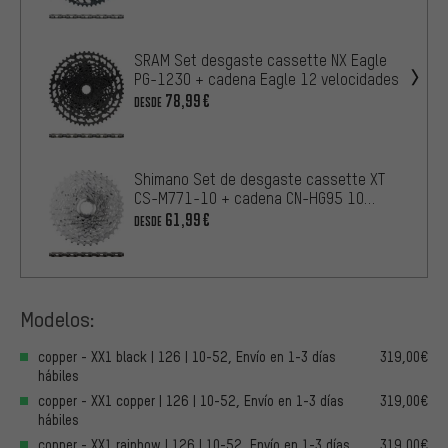
SRAM Set desgaste cassette NX Eagle
PG-1230 + cadena Eagle 12 velocidades
78,99€
DESDE
Shimano Set de desgaste cassette XT
CS-M771-10 + cadena CN-HG95 10
veloc.
61,99€
DESDE
Modelos:
copper - XX1 black | 126 | 10-52, Envío en 1-3 días
319,00€
hábiles
copper - XX1 copper | 126 | 10-52, Envío en 1-3 días
319,00€
hábiles
copper - XX1 rainbow | 126 | 10-52, Envío en 1-3 días
319,00€