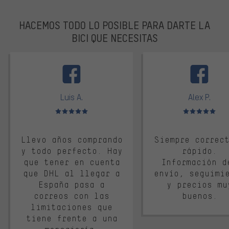
HACEMOS TODO LO POSIBLE PARA DARTE LA
BICI QUE NECESITAS
facebook
Luis A.
Alex P.
Valoración media: 5 de 5
Valoración media: 
Llevo años comprando
Siempre correc
y todo perfecto. Hay
rápido.
que tener en cuenta
Información d
que DHL al llegar a
envío, seguimi
España pasa a
y precios mu
correos con las
buenos.
limitaciones que
tiene frente a una