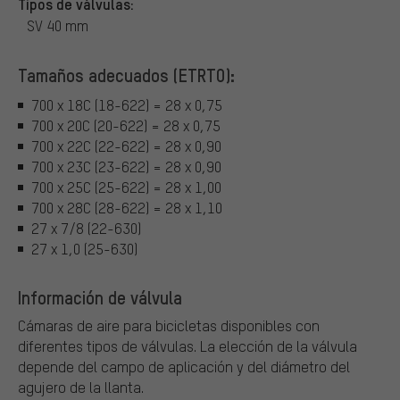
Tipos de válvulas:
SV 40 mm
Tamaños adecuados (ETRTO):
700 x 18C (18-622) = 28 x 0,75
700 x 20C (20-622) = 28 x 0,75
700 x 22C (22-622) = 28 x 0,90
700 x 23C (23-622) = 28 x 0,90
700 x 25C (25-622) = 28 x 1,00
700 x 28C (28-622) = 28 x 1,10
27 x 7/8 (22-630)
27 x 1,0 (25-630)
Información de válvula
Cámaras de aire para bicicletas disponibles con
diferentes tipos de válvulas.
La elección de la válvula
depende del campo de aplicación y del diámetro del
agujero de la llanta.