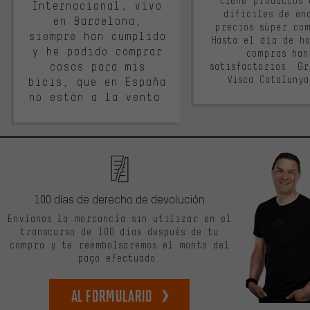
tiene productos 
Internacional, vivo
difíciles de en
en Barcelona,
precios súper co
siempre han cumplido
Hasta el día de ho
y he podido comprar
compras han
cosas para mis
satisfactorios. G
Visca Cataluny
bicis, que en España
no están a la venta.
100 días de derecho de devolución
Envíanos la mercancía sin utilizar en el
transcurso de 100 días después de tu
compra y te reembolsaremos el monto del
pago efectuado.
Al formulario