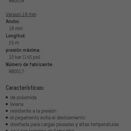
880018
Version 18 mm
Ancho:
18 mm
Longitud:
25 m
presión máxima:
10 bar (145 psi)
Número de fabricante:
880017
Características:
de poliamida
liviana
resistente a la presión
el pegamento evita el deslizamiento
diseñada para cargas pesadas y altas temperaturas
azul con logotipo de Schwalbe