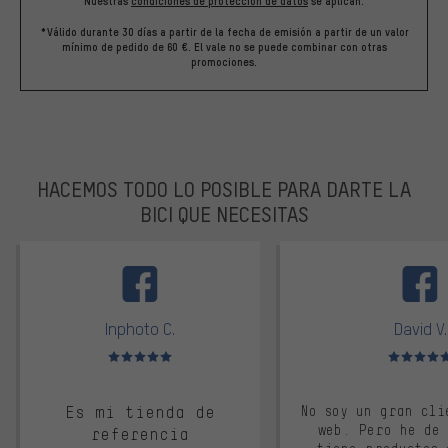
Nuestras
condiciones de protección de datos
se aplican.
*Válido durante 30 días a partir de la fecha de emisión a partir de un valor
mínimo de pedido de 60 €. El vale no se puede combinar con otras
promociones.
HACEMOS TODO LO POSIBLE PARA DARTE LA
BICI QUE NECESITAS
facebook
Inphoto C.
David V.
Valoración media: 5 de 5
Valoración m
Es mi tienda de
No soy un gran cli
web. Pero he de
referencia