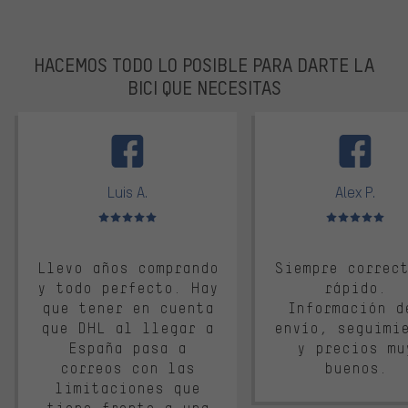
HACEMOS TODO LO POSIBLE PARA DARTE LA
BICI QUE NECESITAS
facebook
Luis A.
Alex P.
Valoración media: 5 de 5
Valoración media: 
Llevo años comprando
Siempre correc
y todo perfecto. Hay
rápido.
que tener en cuenta
Información d
que DHL al llegar a
envío, seguimi
España pasa a
y precios mu
correos con las
buenos.
limitaciones que