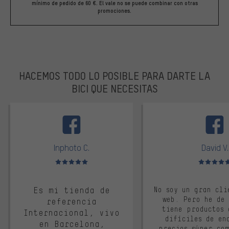
mínimo de pedido de 60 €. El vale no se puede combinar con otras
promociones.
HACEMOS TODO LO POSIBLE PARA DARTE LA
BICI QUE NECESITAS
facebook
Inphoto C.
David V.
Valoración media: 5 de 5
Valoración m
Es mi tienda de
No soy un gran cli
web. Pero he de
referencia
tiene productos 
Internacional, vivo
difíciles de en
en Barcelona,
precios súper co