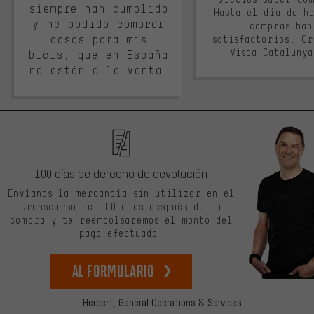
siempre han cumplido
Hasta el día de ho
y he podido comprar
compras han
cosas para mis
satisfactorios. G
Visca Cataluny
bicis, que en España
no están a la venta.
100 días de derecho de devolución
Envíanos la mercancía sin utilizar en el
transcurso de 100 días después de tu
compra y te reembolsaremos el monto del
pago efectuado.
Al formulario
Herbert,
General Operations & Services