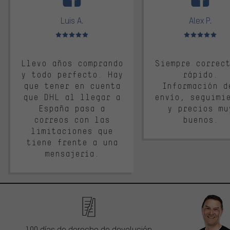
Luis A.
Alex P.
Valoración media: 5 de 5
Valoración media: 
Llevo años comprando
Siempre correc
y todo perfecto. Hay
rápido.
que tener en cuenta
Información d
que DHL al llegar a
envío, seguimi
España pasa a
y precios mu
correos con las
buenos.
limitaciones que
tiene frente a una
mensajería.
100 días de derecho de devolución