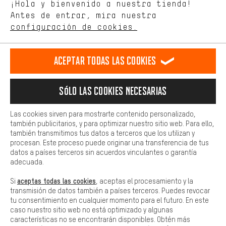
Idioma"
¡Hola y bienvenido a nuestra tienda!
tienda. Con las cookies de rendimiento, puedes influir en la mejora
de nuestro sitio web y nuestra oferta de la tienda con tu
Antes de entrar, mira nuestra
ES
EN
DE
FR
comportamiento de compra.
español
english
Deutsch
français
configuración de cookies.
Más confort
Haga que su experiencia de compra sea más cómoda. Con las
RESCINDIR EL CONTRATO
Comunidad de Aquisgrán
Programa de afiliados
Aceptar todas las cookies
cookies de comodidad, creamos enlaces a plataformas de redes
sociales. Esto nos permite proporcionarle más contenido e
Aviso Legal
Protección de datos
Condiciones Generales
información útiles. Además, tiene la opción de utilizar servicios
Sólo las cookies necesarias
adicionales que le ayudarán a encontrar los productos adecuados.
Plataforma de reportes
Reciclaje de baterias
Por ejemplo, ofrecemos una función de chat para responder a las
preguntas de forma rápida y sencilla.
Configuración de las cookies
Ajusta el contraste
Las cookies sirven para mostrarte contenido personalizado,
también publicitarios, y para optimizar nuestro sitio web. Para ello,
Básica
Todos los precios indicados son en euros e sin MwSt, más
también transmitimos tus datos a terceros que los utilizan y
Las cookies básicas aseguran que puedas usar nuestro sitio web.
procesan. Este proceso puede originar una transferencia de tus
gastos de envío
Estados Unidos
a
.
datos a países terceros sin acuerdos vinculantes o garantía
adecuada.
aceptas todas las cookies
Si
, aceptas el procesamiento y la
transmisión de datos también a países terceros. Puedes revocar
tu consentimiento en cualquier momento para el futuro. En este
caso nuestro sitio web no está optimizado y algunas
características no se encontrarán disponibles. Obtén más