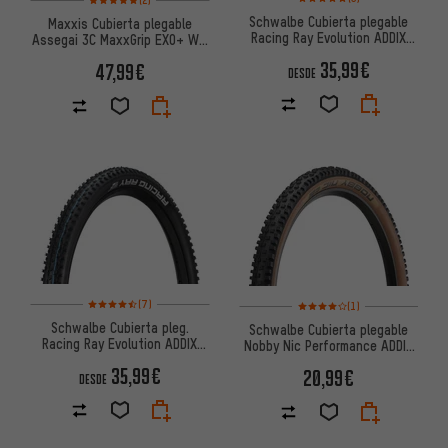
Schwalbe Cubierta plegable
Maxxis Cubierta plegable
Racing Ray Evolution ADDIX
Assegai 3C MaxxGrip EXO+ WT
Speed Super Race 29"
TR 29"
35,99€
47,99€
DESDE
Valoración media: 4,5 de 5 basada en 7 reseñas
Valoración media: 4 de 5 basa
(7)
(1)
Schwalbe Cubierta pleg.
Schwalbe Cubierta plegable
Racing Ray Evolution ADDIX
Nobby Nic Performance ADDIX
SpeedGrip Super Ground 29"
29" 2022
35,99€
20,99€
DESDE