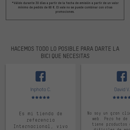
*Válido durante 30 días a partir de la fecha de emisión a partir de un valor
mínimo de pedido de 60 €. El vale no se puede combinar con otras
promociones.
HACEMOS TODO LO POSIBLE PARA DARTE LA
BICI QUE NECESITAS
facebook
Inphoto C.
David V.
Valoración media: 5 de 5
Valoración m
Es mi tienda de
No soy un gran cli
web. Pero he de
referencia
tiene productos 
Internacional, vivo
difíciles de en