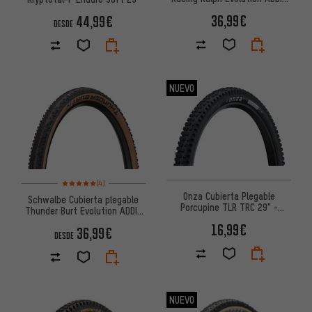
Speed Super Race 29"
36,99€
44,99€
DESDE
NUEVO
Valoración media: 5 de 5 basada en 4 reseñas
(4)
Onza Cubierta Plegable
Schwalbe Cubierta plegable
Porcupine TLR TRC 29" -
Thunder Burt Evolution ADDIX
Embalaje de Taller
Speed Super Race 29"
16,99€
36,99€
DESDE
NUEVO