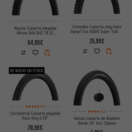
Schwalbe Cubierta pleg.Hans
Maxxis Cubierta plegable
Dampf Evo ADDIX Super Trail 29
Minion DHX DH2 TR 3C
- emb. de taller
MaxxGrip 29"
25,99€
64,99€
DE NUEVO EN STOCK
Valoración media: 4,5 de 5 basada en 12 reseñas
(12)
Valoración media: 4 de 5 basa
(1)
Continental Cubierta plegable
Race King II 29"
Kenda Cubierta de Alambre
Amrak 29" incl. Cámara
20,99€