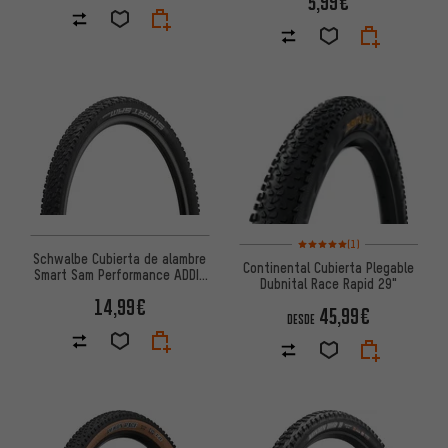
5,99€
Valoración media: 5 de 5 basa
(1)
Schwalbe Cubierta de alambre
Continental Cubierta Plegable
Smart Sam Performance ADDIX
Dubnital Race Rapid 29"
29" Modelo 2023
14,99€
45,99€
DESDE