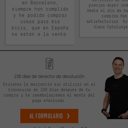
en Barcelona,
precios súper co
siempre han cumplido
Hasta el día de ho
y he podido comprar
compras han
cosas para mis
satisfactorios. G
Visca Cataluny
bicis, que en España
no están a la venta.
100 días de derecho de devolución
Envíanos la mercancía sin utilizar en el
transcurso de 100 días después de tu
compra y te reembolsaremos el monto del
pago efectuado.
Al formulario