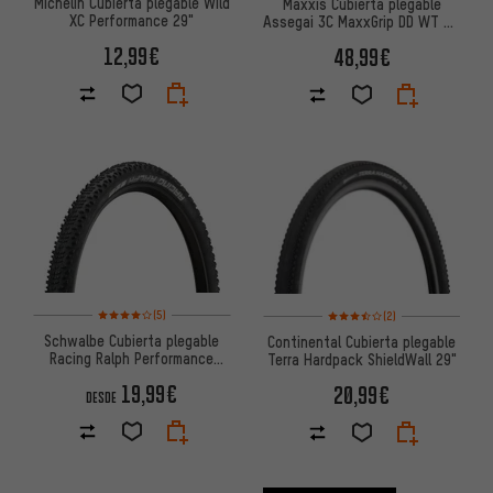
Michelin Cubierta plegable Wild
Maxxis Cubierta plegable
XC Performance 29"
Assegai 3C MaxxGrip DD WT TR
29"
12,99€
48,99€
Valoración media: 4 de 5 basada en 5 reseñas
Valoración media: 3,5 de 5 ba
(5)
(2)
Schwalbe Cubierta plegable
Continental Cubierta plegable
Racing Ralph Performance
Terra Hardpack ShieldWall 29"
ADDIX 29"
19,99€
20,99€
DESDE