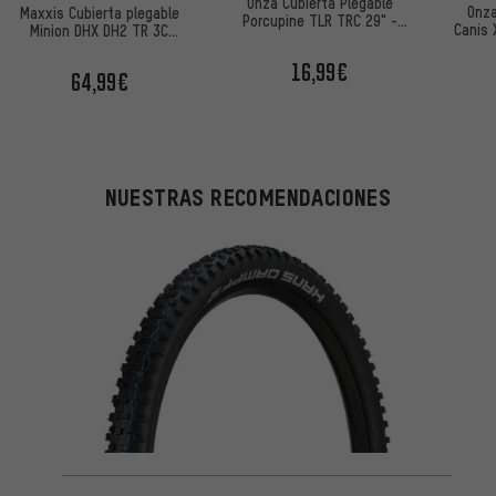
Onza Cubierta Plegable
Onza
Maxxis Cubierta plegable
Porcupine TLR TRC 29" -
Canis 
Minion DHX DH2 TR 3C
Embalaje de Taller
MaxxGrip 29"
16,99€
64,99€
NUESTRAS RECOMENDACIONES