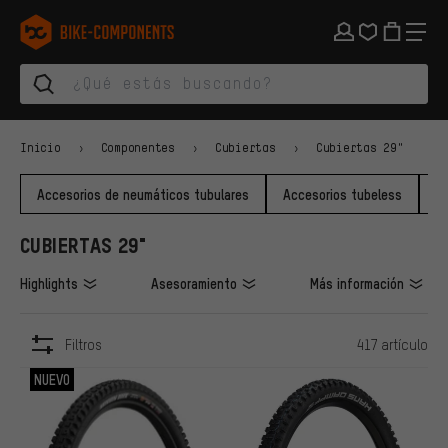
Saltar a la navegación principal
Saltar a la navegación de categorías
Saltar al contenido
Saltar a marcas y al boletín
Saltar al pie de página
bike-components.de Página de inicio
Inicio
Componentes
Cubiertas
Cubiertas 29"
Accesorios de neumáticos tubulares
Accesorios tubeless
C
CUBIERTAS 29"
Highlights
Asesoramiento
Más información
Filtros
417 artículo
ARTÍCULOS
NUEVO