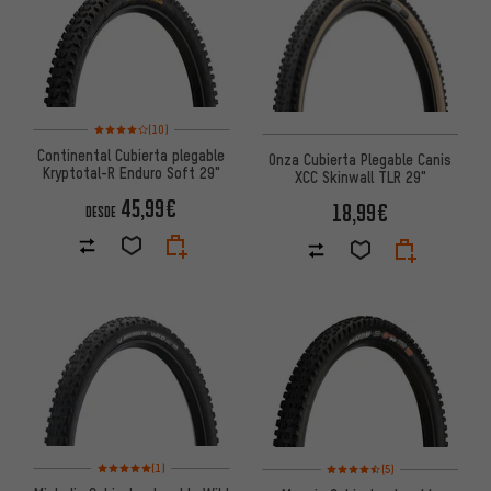
Valoración media: 4 de 5 basada en 10 reseñas
(10)
Continental Cubierta plegable
Onza Cubierta Plegable Canis
Kryptotal-R Enduro Soft 29"
XCC Skinwall TLR 29"
45,99€
18,99€
DESDE
Valoración media: 5 de 5 basada en 1 reseñas
Valoración media: 4,5 de 5 ba
(1)
(5)