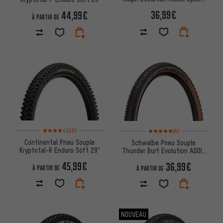
Super Race 29"
36,99€
44,99€
À PARTIR DE
Note moyenne : 4 sur 5 d'après 10 avis
Note moyenne : 5 sur 5 d'après
(10)
(4)
Continental Pneu Souple
Schwalbe Pneu Souple
Kryptotal-R Enduro Soft 29"
Thunder Burt Evolution ADDIX
Speed Super Race 29"
45,99€
36,99€
À PARTIR DE
À PARTIR DE
NOUVEAU