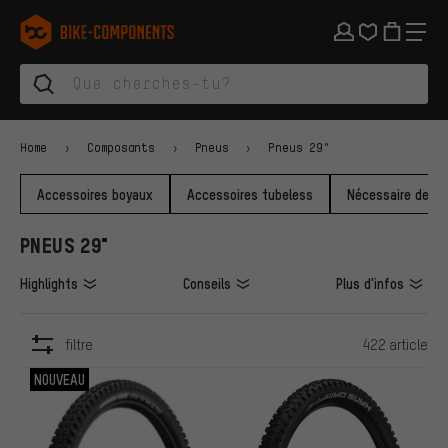
Aller à la navigation principale
Aller à la navigation des catégories
Aller au contenu
Aller aux marques et à la newsletter
Aller au pied de page
bike-components.de Page d'accueil
Home
Composants
Pneus
Pneus 29"
Accessoires boyaux
Accessoires tubeless
Nécessaire de ré
PNEUS 29"
Highlights
Conseils
Plus d'infos
filtre
422 article
ARTICLES
NOUVEAU