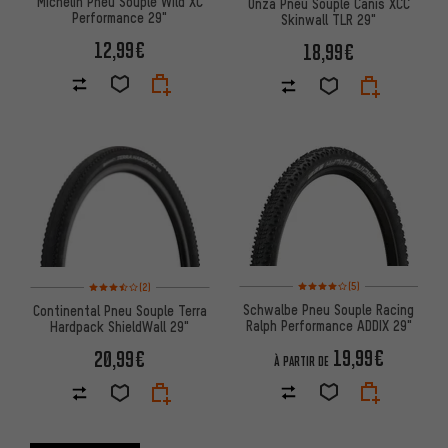
Michelin Pneu Souple Wild XC
Onza Pneu Souple Canis XCC
Performance 29"
Skinwall TLR 29"
12,99€
18,99€
Note moyenne : 4 sur 5 d'après
Note moyenne : 3,5 sur 5 d'après 2 avis
(5)
(2)
Schwalbe Pneu Souple Racing
Continental Pneu Souple Terra
Ralph Performance ADDIX 29"
Hardpack ShieldWall 29"
19,99€
20,99€
À PARTIR DE