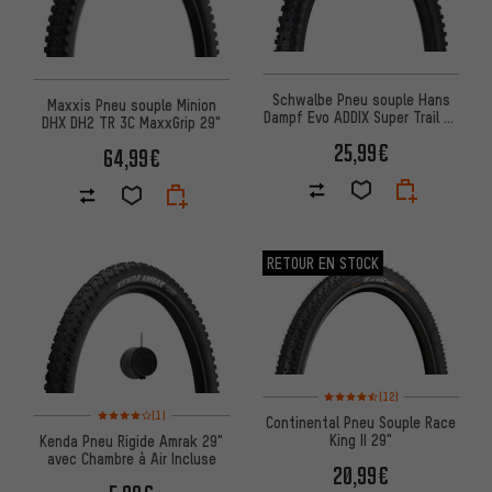
Schwalbe Pneu souple Hans
Maxxis Pneu souple Minion
Dampf Evo ADDIX Super Trail 29
DHX DH2 TR 3C MaxxGrip 29"
- Emballage atelier
25,99€
64,99€
RETOUR EN STOCK
Note moyenne : 4,5 sur 5 d'aprè
(12)
Note moyenne : 4 sur 5 d'après 1 avis
(1)
Continental Pneu Souple Race
King II 29"
Kenda Pneu Rigide Amrak 29"
avec Chambre à Air Incluse
20,99€