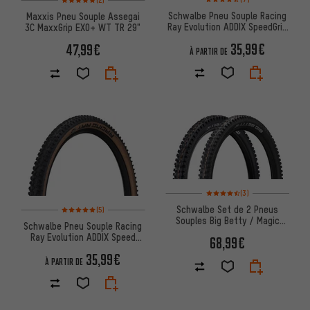
Schwalbe Pneu Souple Racing
Maxxis Pneu Souple Assegai
Ray Evolution ADDIX SpeedGrip
3C MaxxGrip EXO+ WT TR 29"
Super Ground 29"
35,99€
47,99€
À PARTIR DE
Note moyenne : 4,5 sur 5 d'apr
(3)
Note moyenne : 5 sur 5 d'après 5 avis
Schwalbe Set de 2 Pneus
(5)
Souples Big Betty / Magic
Schwalbe Pneu Souple Racing
Mary Evolution ADDIX Soft 29"
Ray Evolution ADDIX Speed
68,99€
Super Race 29"
35,99€
À PARTIR DE