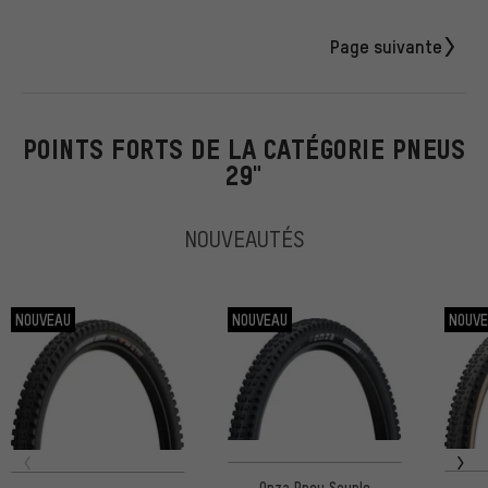
Page suivante
POINTS FORTS DE LA CATÉGORIE PNEUS
29"
NOUVEAUTÉS
NOUVEAU
NOUVEAU
NOUV
Onza Pneu Souple