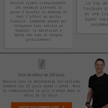
Service client irréprochable,
Le top de
les vendeurs prennent la
toujours p
peine d'écouter la demande et
et une li
font l'effort de parler
super rap
Français. Commande passée par
recomma
téléphone avec retrait en
magasin, le mécanicien a
monté mes axes et disques
gratuitement!
Droit de retour de 100 jours.
Renvoie-nous la marchandise non-utilisée
endéans les 10 jours après l’achat. Nous
te rembourserons le prix d’achat dans un
délai de 10 jours.