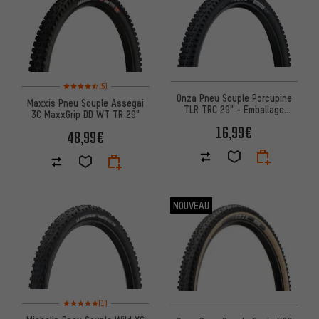
Note moyenne : 4,5 sur 5 d'après 5 avis
(5)
Onza Pneu Souple Porcupine
Maxxis Pneu Souple Assegai
TLR TRC 29" - Emballage
3C MaxxGrip DD WT TR 29"
Atelier
16,99€
48,99€
NOUVEAU
Note moyenne : 5 sur 5 d'après 1 avis
(1)