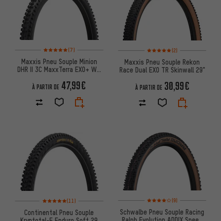
Note moyenne : 5 sur 5 d'après 7 avis
Note moyenne : 5 sur 5 d'après
(7)
(2)
Maxxis Pneu Souple Minion
Maxxis Pneu Souple Rekon
DHR II 3C MaxxTerra EXO+ WT
Race Dual EXO TR Skinwall 29"
TR 29''
47,99€
30,99€
À PARTIR DE
À PARTIR DE
Note moyenne : 4 sur 5 d'après
Note moyenne : 5 sur 5 d'après 11 avis
(9)
(11)
Schwalbe Pneu Souple Racing
Continental Pneu Souple
Ralph Evolution ADDIX Speed
Kryptotal-F Enduro Soft 29