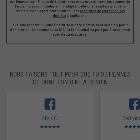
continuellement. Si tu es déjà client chez nous, nous utilisons les données de
tes dernières commandes afin d'adapter celle-ci à tes intérêts et de la
rendre ainsi plus pertinente pour toi.
Nos
conditions de protection des
données
s'appliquent.
*Valable pendant 30 jours à partir de la date d'émission et valable à partir
d'un montant de commande de 60€. Le bon d'achat ne peut pas être combiné
avec d'autres actions.
NOUS FAISONS TOUT POUR QUE TU OBTIENNES
CE DONT TON BIKE A BESOIN
facebook
Chris C.
Bertrand
Note moyenne : 5 sur 5
Note moyen