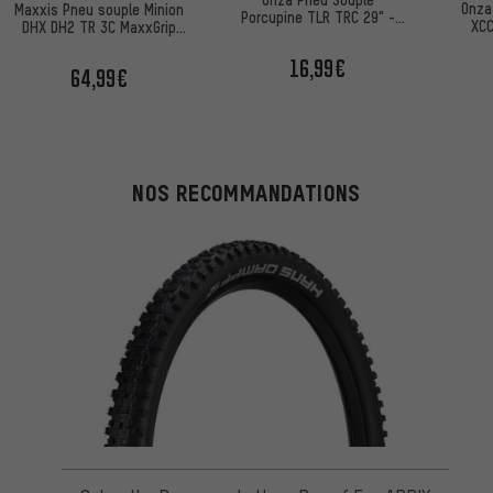
Onza
Maxxis Pneu souple Minion
Porcupine TLR TRC 29" -
XCC
DHX DH2 TR 3C MaxxGrip
Emballage Atelier
29"
16,99€
64,99€
NOS RECOMMANDATIONS