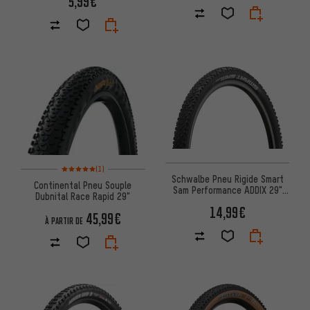
5,99€
Note moyenne : 5 sur 5 d'après 1 avis
(1)
Schwalbe Pneu Rigide Smart
Continental Pneu Souple
Sam Performance ADDIX 29"
Dubnital Race Rapid 29"
Modèle 2023
14,99€
45,99€
À PARTIR DE