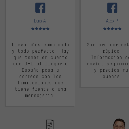
Luis A.
Alex P.
Valoración media: 5 de 5
Valoración media: 
Llevo años comprando
Siempre correc
y todo perfecto. Hay
rápido.
que tener en cuenta
Información d
que DHL al llegar a
envío, seguimi
España pasa a
y precios mu
correos con las
buenos.
limitaciones que
tiene frente a una
mensajería.