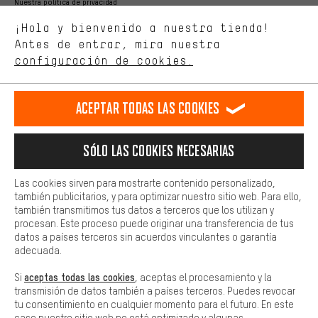
Nuestra política de privacidad
Estamos interesados en lo que buscas y necesitas en nuestra
Idioma"
¡Hola y bienvenido a nuestra tienda!
tienda. Con las cookies de rendimiento, puedes influir en la mejora
de nuestro sitio web y nuestra oferta de la tienda con tu
Antes de entrar, mira nuestra
ES
EN
DE
FR
comportamiento de compra.
español
english
Deutsch
français
configuración de cookies.
Más confort
Haga que su experiencia de compra sea más cómoda. Con las
RESCINDIR EL CONTRATO
Comunidad de Aquisgrán
Programa de afiliados
Aceptar todas las cookies
cookies de comodidad, creamos enlaces a plataformas de redes
sociales. Esto nos permite proporcionarle más contenido e
Aviso Legal
Protección de datos
Condiciones Generales
información útiles. Además, tiene la opción de utilizar servicios
Sólo las cookies necesarias
adicionales que le ayudarán a encontrar los productos adecuados.
Plataforma de reportes
Reciclaje de baterias
Por ejemplo, ofrecemos una función de chat para responder a las
preguntas de forma rápida y sencilla.
Configuración de las cookies
Ajusta el contraste
Las cookies sirven para mostrarte contenido personalizado,
también publicitarios, y para optimizar nuestro sitio web. Para ello,
Básica
Todos los precios indicados son en euros e sin MwSt, más
también transmitimos tus datos a terceros que los utilizan y
Las cookies básicas aseguran que puedas usar nuestro sitio web.
procesan. Este proceso puede originar una transferencia de tus
gastos de envío
Estados Unidos
a
.
datos a países terceros sin acuerdos vinculantes o garantía
adecuada.
aceptas todas las cookies
Si
, aceptas el procesamiento y la
transmisión de datos también a países terceros. Puedes revocar
tu consentimiento en cualquier momento para el futuro. En este
caso nuestro sitio web no está optimizado y algunas