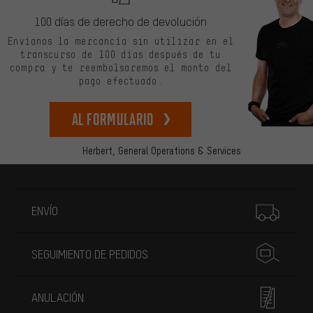
100 días de derecho de devolución
Envíanos la mercancía sin utilizar en el
transcurso de 100 días después de tu
compra y te reembolsaremos el monto del
pago efectuado.
Al formulario
Herbert,
General Operations & Services
Más información
ENVÍO
SEGUIMIENTO DE PEDIDOS
ANULACIÓN