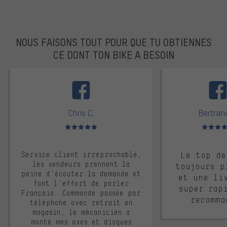
NOUS FAISONS TOUT POUR QUE TU OBTIENNES
CE DONT TON BIKE A BESOIN
facebook
Chris C.
Bertrand
Note moyenne : 5 sur 5
Note moyen
Service client irréprochable,
Le top de
les vendeurs prennent la
toujours p
peine d'écouter la demande et
et une li
font l'effort de parler
super rap
Français. Commande passée par
recomma
téléphone avec retrait en
magasin, le mécanicien a
monté mes axes et disques