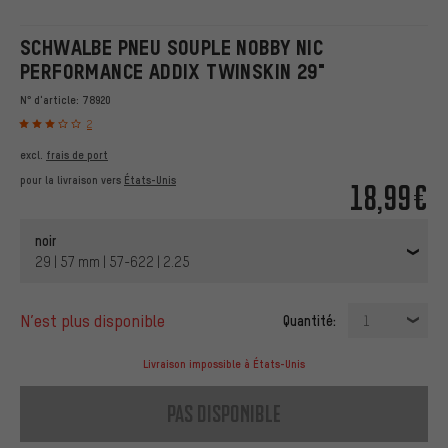
SCHWALBE PNEU SOUPLE NOBBY NIC
PERFORMANCE ADDIX TWINSKIN 29"
N° d'article:
78920
2
excl.
frais de port
pour la livraison vers
États-Unis
18,99€
noir
29 | 57 mm | 57-622 | 2.25
n’est plus disponible
Quantité:
1
Livraison impossible à États-Unis
pas disponible