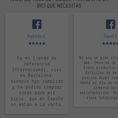
BICI QUE NECESITAS
facebook
Inphoto C.
David V.
Valoración media: 5 de 5
Valoración m
Es mi tienda de
No soy un gran cli
web. Pero he de
referencia
tiene productos 
Internacional, vivo
difíciles de en
en Barcelona,
precios súper co
siempre han cumplido
Hasta el día de ho
y he podido comprar
compras han
cosas para mis
satisfactorios. G
Visca Cataluny
bicis, que en España
no están a la venta.