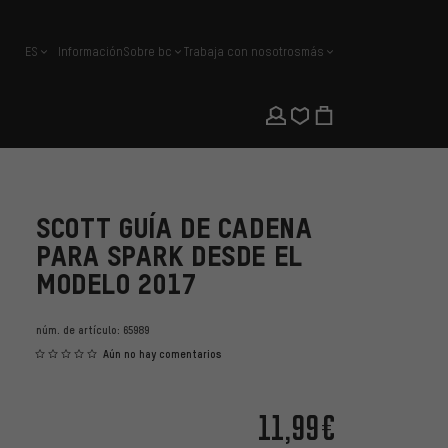
ES
Información
Sobre bc
Trabaja con nosotros
más
español
SCOTT GUÍA DE CADENA
PARA SPARK DESDE EL
MODELO 2017
núm. de artículo:
65989
Aún no hay comentarios
11,99€