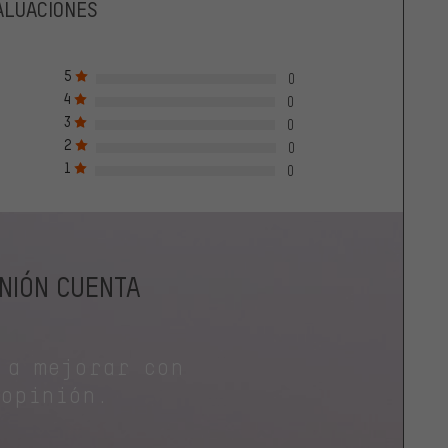
ALUACIONES
5
0
4
0
3
0
2
0
1
0
INIÓN CUENTA
 a mejorar con
 opinión.