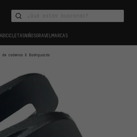
A
BICICLETAS
NIÑOS
GRAVEL
MARCAS
a de cadenas & Bashguards