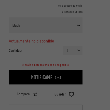
más
gastos de envío
a
Estados Unidos
black
actualmente no disponible
Cantidad:
1
El envío a Estados Unidos no es posible.
Notifícame
Compara
Guardar