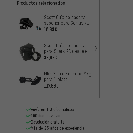
Productos relacionados
Scott Guía de cadena
MRP G
superior para Genius /
SL sim
Scale / Spark a partir
10,99€
1
DESDE
del modelo 2015
Scott Guía de cadena
para Spark RC desde el
modelo 2017
33,99€
e*thir
cadena
MRP Guía de cadena MXg
Covera
92,99
para 1 plato
117,99€
REVER
Guía 
Transf
75,99
Envío en 1-3 días hábiles
100 días devolver
Devolución gratuita
Más de 25 años de experiencia