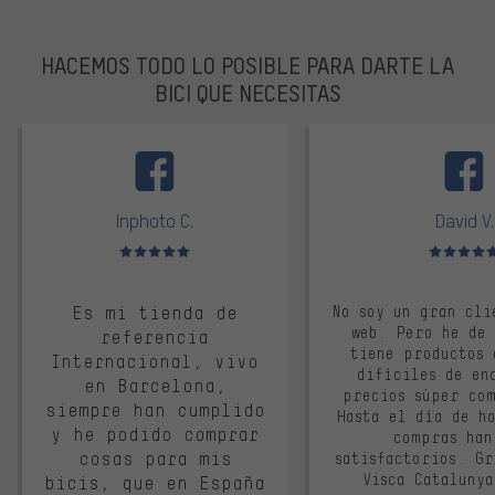
HACEMOS TODO LO POSIBLE PARA DARTE LA
BICI QUE NECESITAS
facebook
Inphoto C.
David V.
Valoración media: 5 de 5
Valoración m
Es mi tienda de
No soy un gran cli
web. Pero he de
referencia
tiene productos 
Internacional, vivo
difíciles de en
en Barcelona,
precios súper co
siempre han cumplido
Hasta el día de ho
y he podido comprar
compras han
cosas para mis
satisfactorios. G
Visca Cataluny
bicis, que en España