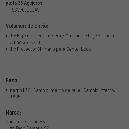
plata 36 Agujeros:
I-SGS700111AS
Volumen de envío:
1 x Buje de rueda trasera / Cambio de buje Shimano
Alfine SG-S7001-11
1 x Protector Shimano para Center Lock
Peso:
negro | 32 | Cambio interno de buje | Cambio interno:
1665
Marca:
Shimano Europe B.V.
High Tech Campus 92