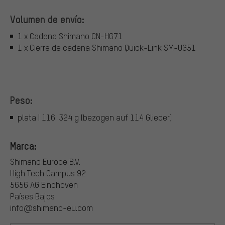
Volumen de envío:
1 x Cadena Shimano CN-HG71
1 x Cierre de cadena Shimano Quick-Link SM-UG51
Peso:
plata | 116: 324 g (bezogen auf 114 Glieder)
Marca:
Shimano Europe B.V.
High Tech Campus 92
5656 AG Eindhoven
Países Bajos
info@shimano-eu.com