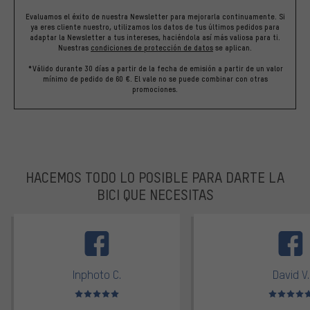
Evaluamos el éxito de nuestra Newsletter para mejorarla continuamente. Si
ya eres cliente nuestro, utilizamos los datos de tus últimos pedidos para
adaptar la Newsletter a tus intereses, haciéndola así más valiosa para ti.
Nuestras
condiciones de protección de datos
se aplican.
*Válido durante 30 días a partir de la fecha de emisión a partir de un valor
mínimo de pedido de 60 €. El vale no se puede combinar con otras
promociones.
HACEMOS TODO LO POSIBLE PARA DARTE LA
BICI QUE NECESITAS
facebook
Inphoto C.
David V.
Valoración media: 5 de 5
Valoración m