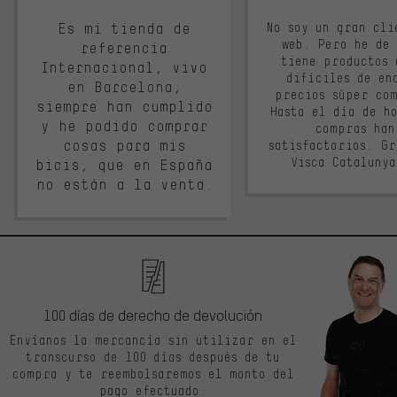
Es mi tienda de
No soy un gran cli
web. Pero he de
referencia
tiene productos 
Internacional, vivo
difíciles de en
en Barcelona,
precios súper co
siempre han cumplido
Hasta el día de ho
y he podido comprar
compras han
cosas para mis
satisfactorios. G
Visca Cataluny
bicis, que en España
no están a la venta.
100 días de derecho de devolución
Envíanos la mercancía sin utilizar en el
transcurso de 100 días después de tu
compra y te reembolsaremos el monto del
pago efectuado.