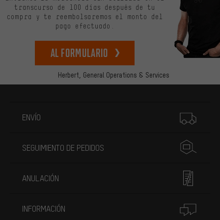
transcurso de 100 días después de tu
compra y te reembolsaremos el monto del
pago efectuado.
Al formulario
Herbert,
General Operations & Services
Más información
ENVÍO
SEGUIMIENTO DE PEDIDOS
ANULACIÓN
INFORMACIÓN