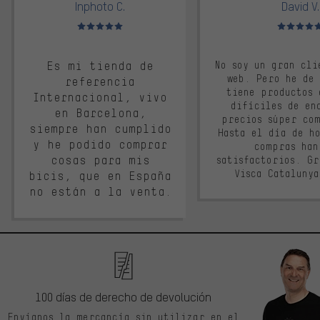
Inphoto C.
David V.
Valoración media: 5 de 5
Valoración m
Es mi tienda de
No soy un gran cli
web. Pero he de
referencia
tiene productos 
Internacional, vivo
difíciles de en
en Barcelona,
precios súper co
siempre han cumplido
Hasta el día de ho
y he podido comprar
compras han
cosas para mis
satisfactorios. G
Visca Cataluny
bicis, que en España
no están a la venta.
100 días de derecho de devolución
Envíanos la mercancía sin utilizar en el