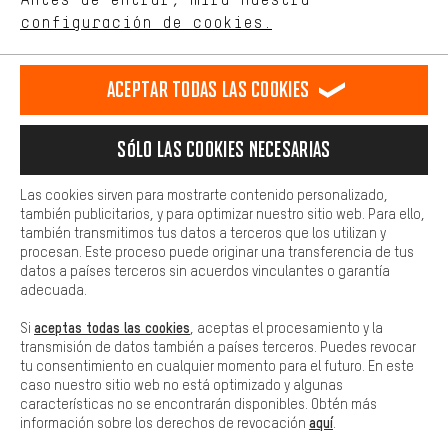
ES
EN
DE
FR
comportamiento de compra.
español
english
Deutsch
français
configuración de cookies.
Más confort
Haga que su experiencia de compra sea más cómoda. Con las
RESCINDIR EL CONTRATO
Comunidad de Aquisgrán
Programa de afiliados
Aceptar todas las cookies
cookies de comodidad, creamos enlaces a plataformas de redes
sociales. Esto nos permite proporcionarle más contenido e
Aviso Legal
Protección de datos
Condiciones Generales
información útiles. Además, tiene la opción de utilizar servicios
Sólo las cookies necesarias
adicionales que le ayudarán a encontrar los productos adecuados.
Plataforma de reportes
Reciclaje de baterias
Por ejemplo, ofrecemos una función de chat para responder a las
preguntas de forma rápida y sencilla.
Configuración de las cookies
Ajusta el contraste
Las cookies sirven para mostrarte contenido personalizado,
también publicitarios, y para optimizar nuestro sitio web. Para ello,
Básica
Todos los precios indicados son en euros e sin MwSt, más
también transmitimos tus datos a terceros que los utilizan y
Las cookies básicas aseguran que puedas usar nuestro sitio web.
procesan. Este proceso puede originar una transferencia de tus
gastos de envío
Estados Unidos
a
.
datos a países terceros sin acuerdos vinculantes o garantía
adecuada.
aceptas todas las cookies
Si
, aceptas el procesamiento y la
transmisión de datos también a países terceros. Puedes revocar
tu consentimiento en cualquier momento para el futuro. En este
caso nuestro sitio web no está optimizado y algunas
características no se encontrarán disponibles. Obtén más
aquí
información sobre los derechos de revocación
.