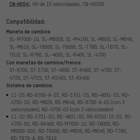
CN-HG54
), HG de 10 velocidades, CN-HG500
Compatibilidad:
Maneta de cambios:
SL-M7000-10, SL-M6000, SL-M4100, SL-M820, SL-M640,
SL-M610, SL-T8000, SL-T6000, SL-T780, SL-T670, SL-
T610, SL-R780, SL-4600, SL-R460, SL-4700
Con manetas de cambios/frenos:
ST-6700, ST-5700, ST-4600, ST-R460, ST-4700, ST-
4720, ST-4725, ST-RS405, ST-RX400
Sistema de cambios:
11-25: RD-6700-A-SS, RD-5701-SS, RD-4601-SS, RD-
4700-SS, RD-M820, RD-M640, RD-6700-A-GS (con 3
velocidades), RD-4700-GS (con 3 velocidades)
11-32: RD-5701-GS, RD-4601-GS, RD-R350-10-SS, RD-
4700-GS, RD-RX400, RD-M7000-10, RD-T8000, RD-
M6000-SGS, RD-T6000, RD-M820, RD-M640, RD-T780,
RD-T670-A, RD-T610