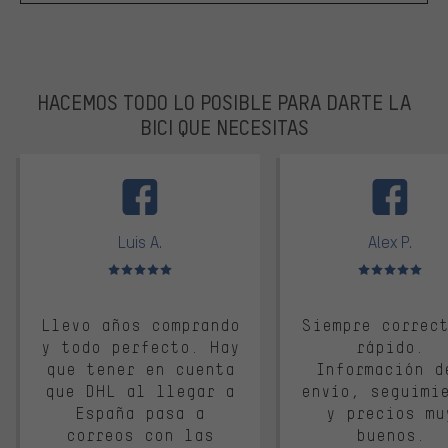
HACEMOS TODO LO POSIBLE PARA DARTE LA
BICI QUE NECESITAS
facebook
Luis A.
Alex P.
Valoración media: 5 de 5
Valoración media: 
Llevo años comprando
Siempre correc
y todo perfecto. Hay
rápido.
que tener en cuenta
Información d
que DHL al llegar a
envío, seguimi
España pasa a
y precios mu
correos con las
buenos.