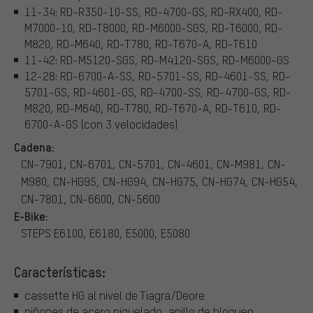
11-34: RD-R350-10-SS, RD-4700-GS, RD-RX400, RD-
M7000-10, RD-T8000, RD-M6000-SGS, RD-T6000, RD-
M820, RD-M640, RD-T780, RD-T670-A, RD-T610
11-42: RD-M5120-SGS, RD-M4120-SGS, RD-M6000-GS
12-28: RD-6700-A-SS, RD-5701-SS, RD-4601-SS, RD-
5701-GS, RD-4601-GS, RD-4700-SS, RD-4700-GS, RD-
M820, RD-M640, RD-T780, RD-T670-A, RD-T610, RD-
6700-A-GS (con 3 velocidades)
Cadena:
CN-7901, CN-6701, CN-5701, CN-4601, CN-M981, CN-
M980, CN-HG95, CN-HG94, CN-HG75, CN-HG74, CN-HG54,
CN-7801, CN-6600, CN-5600
E-Bike:
STEPS E6100, E6180, E5000, E5080
Características:
cassette HG al nivel de Tiagra/Deore
piñones de acero niquelado, anillo de bloqueo