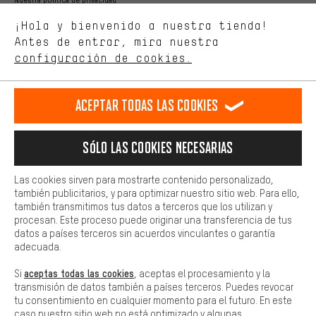
Estamos interesados en lo que buscas y necesitas en nuestra
Idioma"
¡Hola y bienvenido a nuestra tienda!
tienda. Con las cookies de rendimiento, puedes influir en la mejora
de nuestro sitio web y nuestra oferta de la tienda con tu
Antes de entrar, mira nuestra
ES
EN
DE
FR
comportamiento de compra.
español
english
Deutsch
français
configuración de cookies.
Más confort
Haga que su experiencia de compra sea más cómoda. Con las
RESCINDIR EL CONTRATO
Comunidad de Aquisgrán
Programa de afiliados
Aceptar todas las cookies
cookies de comodidad, creamos enlaces a plataformas de redes
sociales. Esto nos permite proporcionarle más contenido e
Aviso Legal
Protección de datos
Condiciones Generales
información útiles. Además, tiene la opción de utilizar servicios
Sólo las cookies necesarias
adicionales que le ayudarán a encontrar los productos adecuados.
Plataforma de reportes
Reciclaje de baterias
Por ejemplo, ofrecemos una función de chat para responder a las
preguntas de forma rápida y sencilla.
Configuración de las cookies
Ajusta el contraste
Las cookies sirven para mostrarte contenido personalizado,
también publicitarios, y para optimizar nuestro sitio web. Para ello,
Básica
Todos los precios indicados son en euros e sin MwSt, más
también transmitimos tus datos a terceros que los utilizan y
Las cookies básicas aseguran que puedas usar nuestro sitio web.
procesan. Este proceso puede originar una transferencia de tus
gastos de envío
Estados Unidos
a
.
datos a países terceros sin acuerdos vinculantes o garantía
adecuada.
aceptas todas las cookies
Si
, aceptas el procesamiento y la
transmisión de datos también a países terceros. Puedes revocar
tu consentimiento en cualquier momento para el futuro. En este
caso nuestro sitio web no está optimizado y algunas