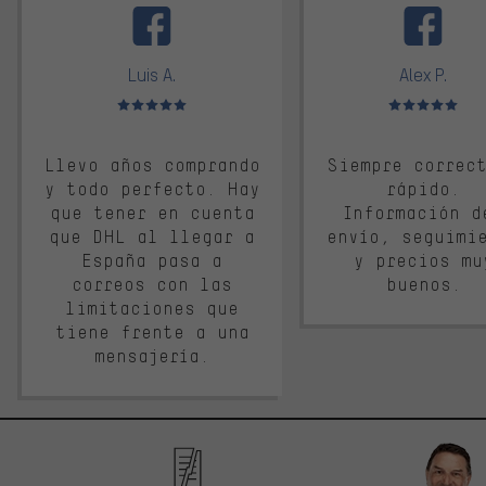
Luis A.
Alex P.
Valoración media: 5 de 5
Valoración media: 
Llevo años comprando
Siempre correc
y todo perfecto. Hay
rápido.
que tener en cuenta
Información d
que DHL al llegar a
envío, seguimi
España pasa a
y precios mu
correos con las
buenos.
limitaciones que
tiene frente a una
mensajería.