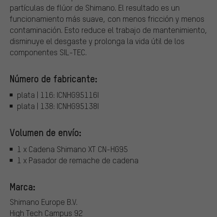
partículas de flúor de Shimano. El resultado es un
funcionamiento más suave, con menos fricción y menos
contaminación. Esto reduce el trabajo de mantenimiento,
disminuye el desgaste y prolonga la vida útil de los
componentes SIL-TEC.
Número de fabricante:
plata | 116: ICNHG95116I
plata | 138: ICNHG95138I
Volumen de envío:
1 x Cadena Shimano XT CN-HG95
1 x Pasador de remache de cadena
Marca:
Shimano Europe B.V.
High Tech Campus 92