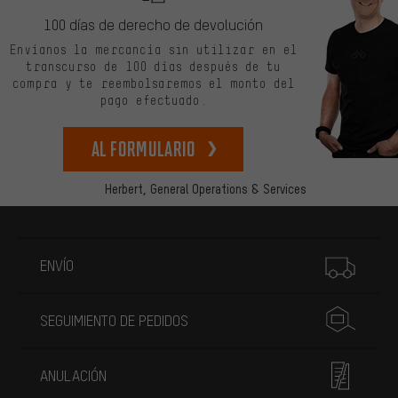
100 días de derecho de devolución
Envíanos la mercancía sin utilizar en el
transcurso de 100 días después de tu
compra y te reembolsaremos el monto del
pago efectuado.
Al formulario
Herbert,
General Operations & Services
Más información
ENVÍO
SEGUIMIENTO DE PEDIDOS
ANULACIÓN