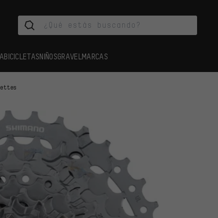
A
BICICLETAS
NIÑOS
GRAVEL
MARCAS
settes