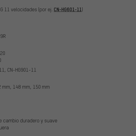
CN-HG601-11
HG 11 velocidades (por ej.
)
-9R
020
0
11, CN-HG901-11
2 mm, 148 mm, 150 mm
de cambio duradero y suave
uera