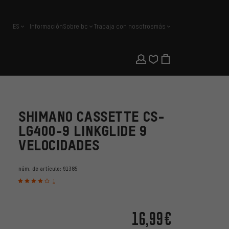
ES
Información
Sobre bc
Trabaja con nosotros
más
español
SHIMANO CASSETTE CS-
LG400-9 LINKGLIDE 9
VELOCIDADES
núm. de artículo:
91385
1
16,99€