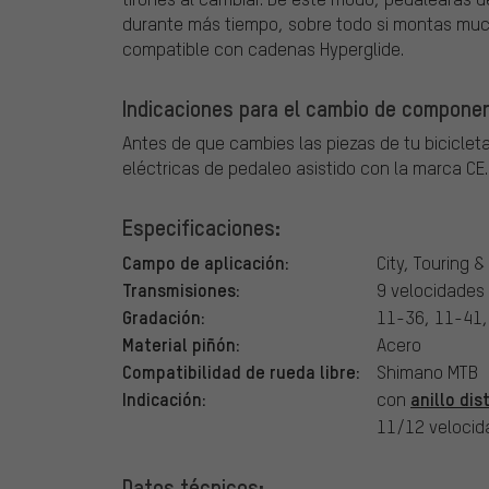
durante más tiempo, sobre todo si montas much
compatible con cadenas Hyperglide.
Indicaciones para el cambio de component
Antes de que cambies las piezas de tu bicicleta
eléctricas de pedaleo asistido con la marca CE.
Especificaciones:
Campo de aplicación:
City, Touring &
Transmisiones:
9 velocidades
Gradación:
11-36, 11-41,
Material piñón:
Acero
Compatibilidad de rueda libre:
Shimano MTB
Indicación:
anillo di
con
11/12 velocid
Datos técnicos: