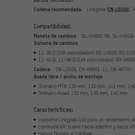
Cadena recomendada:
CN-LG500
Linkglide (
), 
Compatibilidad:
Maneta de cambios:
SL-U4000-9R, SL-U4010
Sistema de cambios:
11-36 D (2x9 velocidades): RD-U4020, RD-U3
11-41 D, 11-46 D (1x9 velocidades): RD-U400
Cadena:
CN-LG500, CN-HG601-11, CN-HG701-
Rueda libre / ancho de montaje:
Shimano MTB: 130 mm, 135 mm, 141 mm, 14
Shimano Road: 130 mm, 135 mm, 142 mm
Características:
cassette Linkglide (LG) para un rendimiento 
conmutación suave hacia adentro y hacia af
menos tirones al cambiar