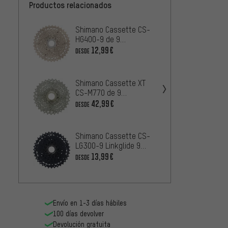
Productos relacionados
Shimano Cassette CS-
Shima
HG400-9 de 9
HG200
velocidades
veloc
12,99€
1
DESDE
DESDE
Shimano Cassette XT
Shima
CS-M770 de 9
HG201
velocidades
veloc
42,99€
13,99
DESDE
Shimano Cassette CS-
Shima
LG300-9 Linkglide 9
CS-HG
velocidades
veloc
13,99€
13,99
DESDE
Envío en 1-3 días hábiles
100 días devolver
Devolución gratuita