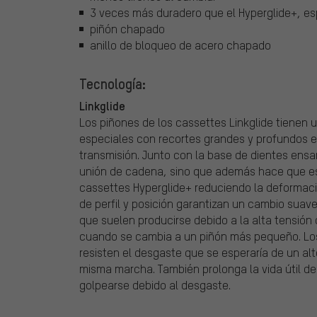
3 veces más duradero que el Hyperglide+, es
piñón chapado
anillo de bloqueo de acero chapado
Tecnología:
Linkglide
Los piñones de los cassettes Linkglide tienen 
especiales con recortes grandes y profundos en
transmisión. Junto con la base de dientes ens
unión de cadena, sino que además hace que es
cassettes Hyperglide+ reduciendo la deformac
de perfil y posición garantizan un cambio suav
que suelen producirse debido a la alta tensión 
cuando se cambia a un piñón más pequeño. Los 
resisten el desgaste que se esperaría de un al
misma marcha. También prolonga la vida útil d
golpearse debido al desgaste.