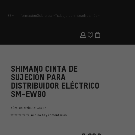
ES
Información
Sobre bc
Trabaja con nosotros
más
español
SHIMANO CINTA DE
SUJECIÓN PARA
DISTRIBUIDOR ELÉCTRICO
SM-EW90
núm. de artículo:
39417
Aún no hay comentarios