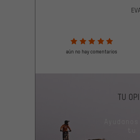
EV
aún no hay comentarios
TU OP
Ayudanos
tu