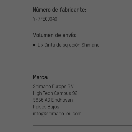
Número de fabricante:
Y-7FE00040
Volumen de envío:
1 x Cinta de sujeción Shimano
Marca:
Shimano Europe B.V.
High Tech Campus 92
5656 AG Eindhoven
Países Bajos
info@shimano-eu.com