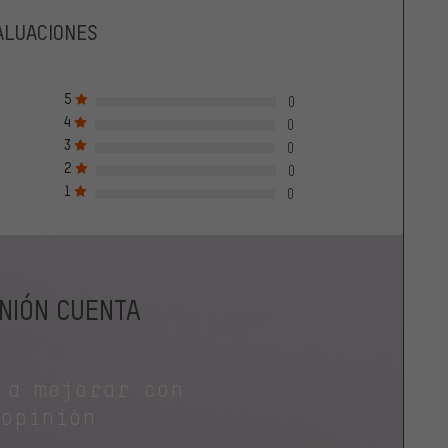
ALUACIONES
5
0
4
0
3
0
2
0
1
0
INIÓN CUENTA
 a mejorar con
 opinión.