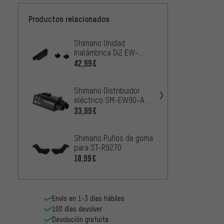
Productos relacionados
Shimano Unidad
Shiman
Inalámbrica Di2 EW-
sujeci
WU111
distri
42,99€
5,99€
SM-E
Shimano Distribuidor
eléctrico SM-EW90-A
para Di2
33,99€
Shimano Puños de goma
para ST-R9270
10,99€
Envío en 1-3 días hábiles
100 días devolver
Devolución gratuita