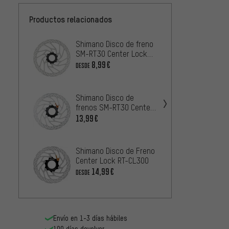
Productos relacionados
Shimano Disco de freno
Shiman
SM-RT30 Center Lock
SM-RT
imán + dentado interno
dentad
8,99€
8
DESDE
DESDE
Deore
Shimano Disco de
Shiman
frenos SM-RT30 Center
SM-RT
Lock
imám +
13,99€
25,99
para D
Shiman
Shimano Disco de Freno
SM-RT
Center Lock RT-CL300
con de
16,99
14,99€
DESDE
para D
Envío en 1-3 días hábiles
100 días devolver