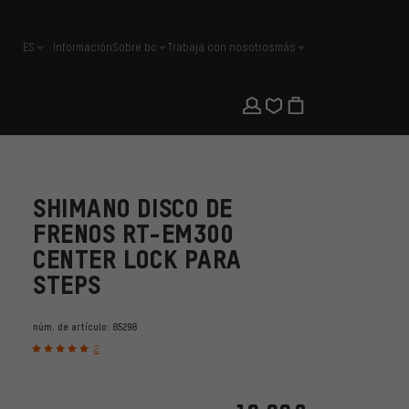
ES
Información
Sobre bc
Trabaja con nosotros
más
español
SHIMANO DISCO DE
FRENOS RT-EM300
CENTER LOCK PARA
STEPS
núm. de artículo:
85298
2