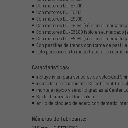
Con motores DU-E7000
Con motores DU-E6100
Con motores DU-E5000
Con motores DU-E8080 (sólo en el mercado j
Con motores DU-E6180 (sólo en el mercado j
Con motores DU-E5080 (sólo en el mercado j
Con pastillas de frenos con forma de pastill
sólo para uso en la rueda trasera (en combin
Características:
incluye imán para sensores de velocidad S
indicador de rendimiento: Select (nivel 1 de 3)
montaje rápido y sencillo gracias al Center L
Spider barnizada, Disc pulido
anillo de bloqueo de acero con dentado interi
Números de fabricante:
160 mm:
E-RTEM300S