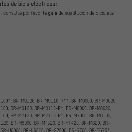
es de bicis eléctricas:
guía
, consulta por favor la
de sustitución de bicicleta
100*, BR-M9120, BR-M9110-R**, BR-M9000, BR-M9020,
100, BR-M8120, BR-M8110-R*, BR-M8000, BR-M8020,
100, BR-M7120, BR-M7110-R*, BR-M7000, BR-M6100,
120, BR-M6000, BR-MT520, BR-MT420, BR-M820, BR-
 BR-U8000, BR-U8020, BR-S7000, BR-S700, BR-T675*,