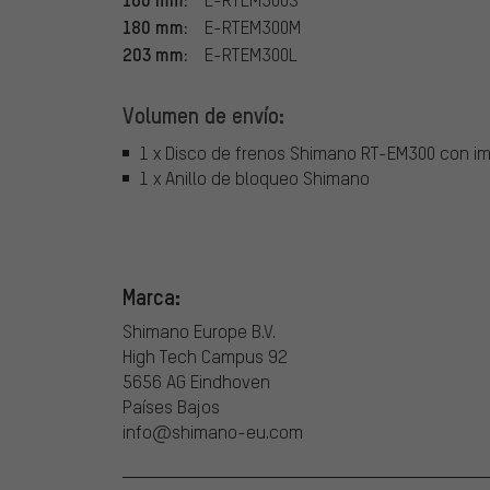
180 mm:
E-RTEM300M
203 mm:
E-RTEM300L
Volumen de envío:
1 x Disco de frenos Shimano RT-EM300 con i
1 x Anillo de bloqueo Shimano
Marca:
Shimano Europe B.V.
High Tech Campus 92
5656 AG Eindhoven
Países Bajos
info@shimano-eu.com