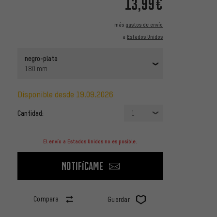
13,99€
más
gastos de envío
a
Estados Unidos
negro-plata
180 mm
disponible desde 19.09.2026
Cantidad:
1
El envío a Estados Unidos no es posible.
Notifícame
Compara
Guardar