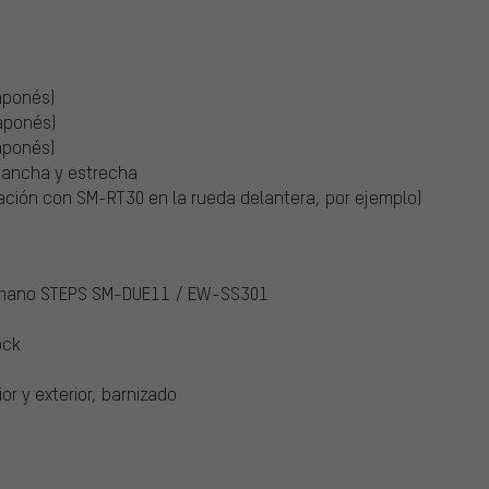
aponés)
aponés)
aponés)
a ancha y estrecha
ación con SM-RT30 en la rueda delantera, por ejemplo)
himano STEPS SM-DUE11 / EW-SS301
ock
or y exterior, barnizado