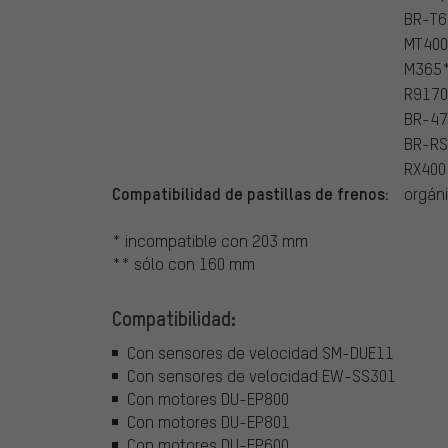
BR-T6
MT400
M365*
R9170
BR-47
BR-RS
RX400
Compatibilidad de pastillas de frenos:
orgán
* incompatible con 203 mm
** sólo con 160 mm
Compatibilidad:
Con sensores de velocidad SM-DUE11
Con sensores de velocidad EW-SS301
Con motores DU-EP800
Con motores DU-EP801
Con motores DU-EP600