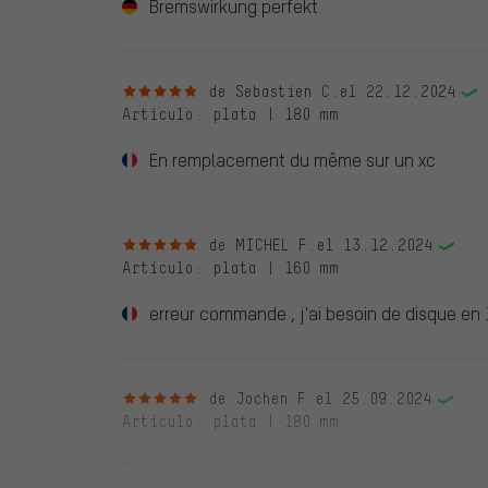
Bremswirkung perfekt
5 de 5 estrellas
de Sebastien C.
el 22.12.2024
Artículo
: plata | 180 mm
En remplacement du même sur un xc
5 de 5 estrellas
de MICHEL F.
el 13.12.2024
Artículo
: plata | 160 mm
erreur commande , j'ai besoin de disque e
5 de 5 estrellas
de Jochen F.
el 25.09.2024
Artículo
: plata | 180 mm
Preis / Leistung too