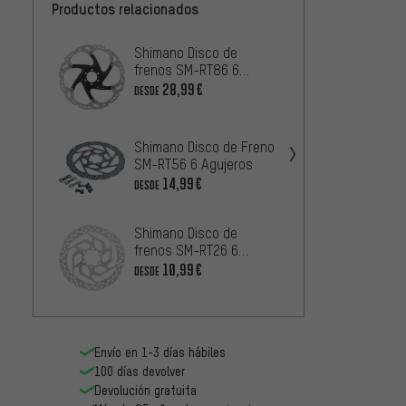
Productos relacionados
Shimano Disco de
Shiman
frenos SM-RT86 6
SM-RT
agujeros para XT Modelo
dentad
28,99€
8
DESDE
DESDE
2023
Deore
Shimano Disco de Freno
Magura
SM-RT56 6 Agujeros
Storm 
(embal
14,99€
6
DESDE
DESDE
Shimano Disco de
Shiman
frenos SM-RT26 6
SM-RT
agujeros
10,99€
DESDE
imán +
8
DESDE
Envío en 1-3 días hábiles
100 días devolver
Devolución gratuita