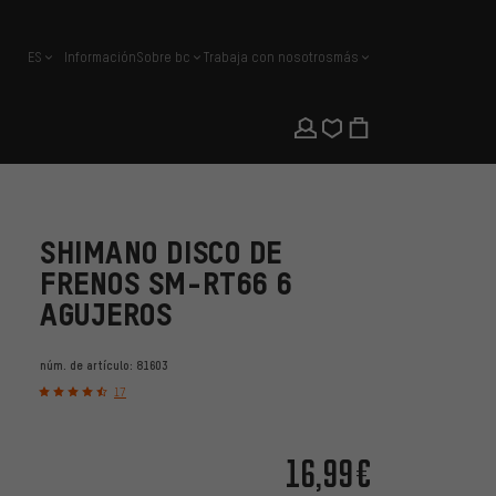
ES
Información
Sobre bc
Trabaja con nosotros
más
español
SHIMANO DISCO DE
FRENOS SM-RT66 6
AGUJEROS
núm. de artículo:
81603
17
16,99€