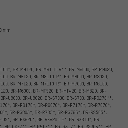
20 mm
100*, BR-M9120, BR-M9110-R**, BR-M9000, BR-M9020,
100, BR-M8120, BR-M8110-R*, BR-M8000, BR-M8020,
100, BR-M7120, BR-M7110-R*, BR-M7000, BR-M6100,
120, BR-M6000, BR-MT520, BR-MT420, BR-M820, BR-
 BR-U8000, BR-U8020, BR-S7000, BR-S700, BR-R9270**,
170*, BR-R8170*, BR-R8070*, BR-R7170*, BR-R7070*,
00*, BR-RS805*, BR-R785*, BR-RS785*, BR-RS505*,
405*, BR-RX820*, BR-RX820-LE*, BR-RX810*, BR-
*, BR-CX77**, BR-R517**, BR-R317*, BR-RS305**, BR-