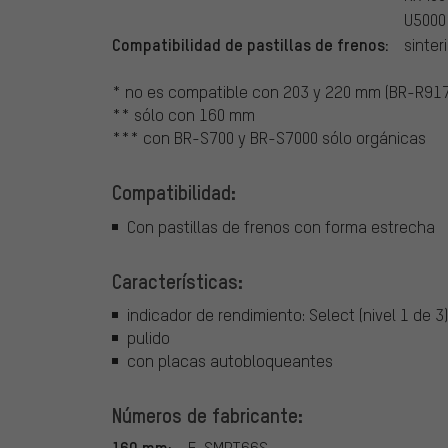
U5000
Compatibilidad de pastillas de frenos:
sinte
* no es compatible con 203 y 220 mm (BR-R91
** sólo con 160 mm
*** con BR-S700 y BR-S7000 sólo orgánicas
Compatibilidad:
Con pastillas de frenos con forma estrecha
Características:
indicador de rendimiento: Select (nivel 1 de 3)
pulido
con placas autobloqueantes
Números de fabricante:
160 mm:
E-SMRT66S