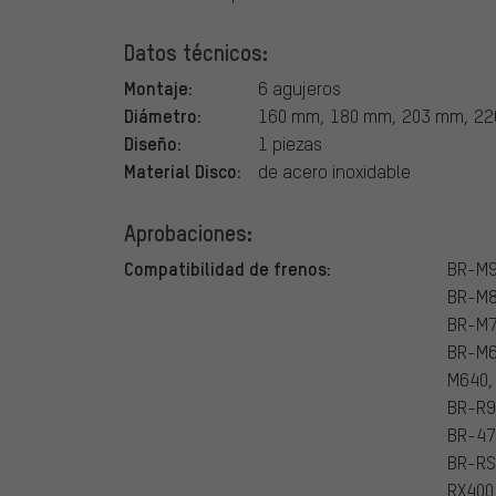
Datos técnicos:
Montaje:
6 agujeros
Diámetro:
160 mm, 180 mm, 203 mm, 2
Diseño:
1 piezas
Material Disco:
de acero inoxidable
Aprobaciones:
Compatibilidad de frenos:
BR-M9
BR-M8
BR-M7
BR-M6
M640,
BR-R9
BR-47
BR-RS
RX400