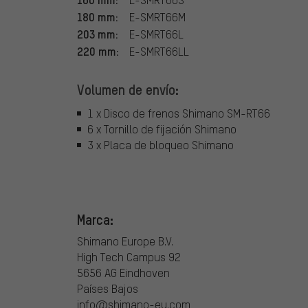
180 mm:
E-SMRT66M
203 mm:
E-SMRT66L
220 mm:
E-SMRT66LL
Volumen de envío:
1 x Disco de frenos Shimano SM-RT66
6 x Tornillo de fijación Shimano
3 x Placa de bloqueo Shimano
Marca:
Shimano Europe B.V.
High Tech Campus 92
5656 AG Eindhoven
Países Bajos
info@shimano-eu.com