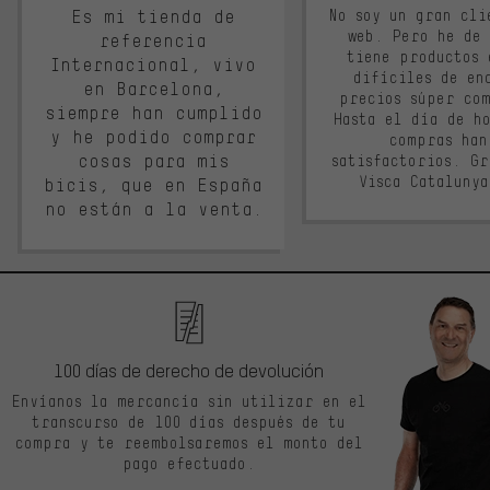
Es mi tienda de
No soy un gran cli
web. Pero he de
referencia
tiene productos 
Internacional, vivo
difíciles de en
en Barcelona,
precios súper co
siempre han cumplido
Hasta el día de ho
y he podido comprar
compras han
cosas para mis
satisfactorios. G
Visca Cataluny
bicis, que en España
no están a la venta.
100 días de derecho de devolución
Envíanos la mercancía sin utilizar en el
transcurso de 100 días después de tu
compra y te reembolsaremos el monto del
pago efectuado.