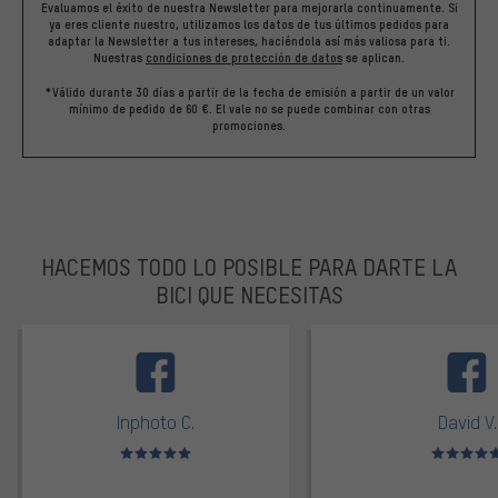
Evaluamos el éxito de nuestra Newsletter para mejorarla continuamente. Si
ya eres cliente nuestro, utilizamos los datos de tus últimos pedidos para
adaptar la Newsletter a tus intereses, haciéndola así más valiosa para ti.
Nuestras
condiciones de protección de datos
se aplican.
*Válido durante 30 días a partir de la fecha de emisión a partir de un valor
mínimo de pedido de 60 €. El vale no se puede combinar con otras
promociones.
HACEMOS TODO LO POSIBLE PARA DARTE LA
BICI QUE NECESITAS
facebook
Inphoto C.
David V.
Valoración media: 5 de 5
Valoración m