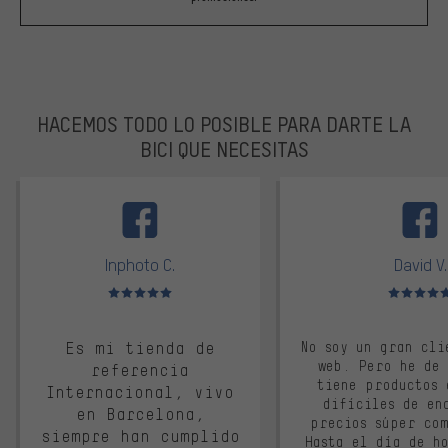
HACEMOS TODO LO POSIBLE PARA DARTE LA
BICI QUE NECESITAS
facebook
Inphoto C.
David V.
Valoración media: 5 de 5
Valoración m
Es mi tienda de
No soy un gran cli
web. Pero he de
referencia
tiene productos 
Internacional, vivo
difíciles de en
en Barcelona,
precios súper co
siempre han cumplido
Hasta el día de ho