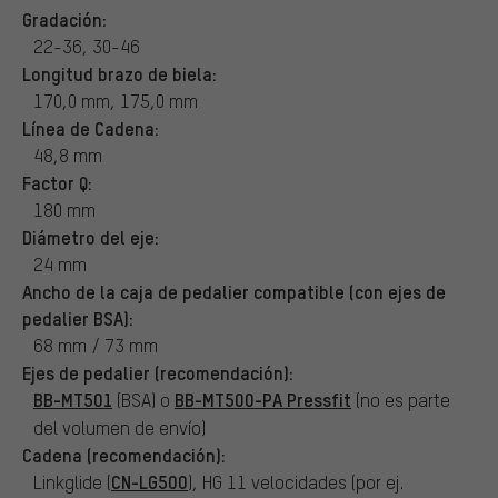
Gradación:
22-36, 30-46
Longitud brazo de biela:
170,0 mm, 175,0 mm
Línea de Cadena:
48,8 mm
Factor Q:
180 mm
Diámetro del eje:
24 mm
Ancho de la caja de pedalier compatible (con ejes de
pedalier BSA):
68 mm / 73 mm
Ejes de pedalier (recomendación):
BB-MT501
BB-MT500-PA Pressfit
(BSA) o
(no es parte
del volumen de envío)
Cadena (recomendación):
CN-LG500
Linkglide (
), HG 11 velocidades (por ej.