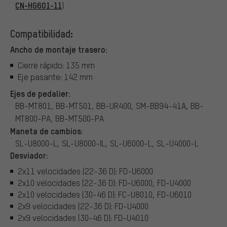
CN-HG601-11
)
Compatibilidad:
Ancho de montaje trasero:
Cierre rápido: 135 mm
Eje pasante: 142 mm
Ejes de pedalier:
BB-MT801, BB-MT501, BB-UR400, SM-BB94-41A, BB-
MT800-PA, BB-MT500-PA
Maneta de cambios:
SL-U8000-L, SL-U8000-IL, SL-U6000-L, SL-U4000-L
Desviador:
2x11 velocidades (22-36 D): FD-U6000
2x10 velocidades (22-36 D): FD-U6000, FD-U4000
2x10 velocidades (30-46 D): FC-U8010, FD-U6010
2x9 velocidades (22-36 D): FD-U4000
2x9 velocidades (30-46 D): FD-U4010