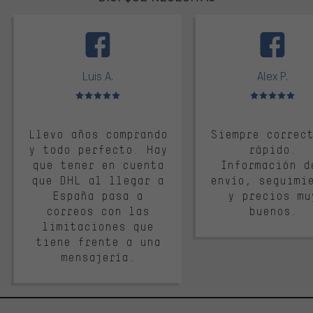
facebook
Luis A.
Alex P.
Valoración media: 5 de 5
Valoración media: 
Llevo años comprando
Siempre correc
y todo perfecto. Hay
rápido.
que tener en cuenta
Información d
que DHL al llegar a
envío, seguimi
España pasa a
y precios mu
correos con las
buenos.
limitaciones que
tiene frente a una
mensajería.