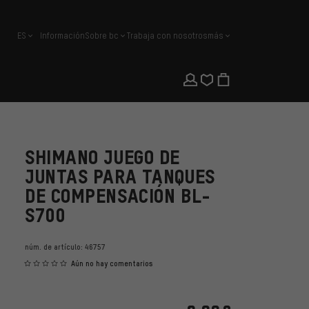
ES
Información
Sobre bc
Trabaja con nosotros
más
español
SHIMANO JUEGO DE
JUNTAS PARA TANQUES
DE COMPENSACIÓN BL-
S700
núm. de artículo:
46757
Aún no hay comentarios