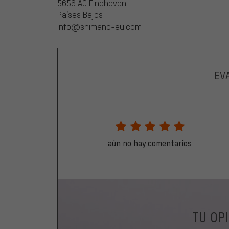
5656 AG Eindhoven
Países Bajos
info@shimano-eu.com
EV
aún no hay comentarios
TU OP