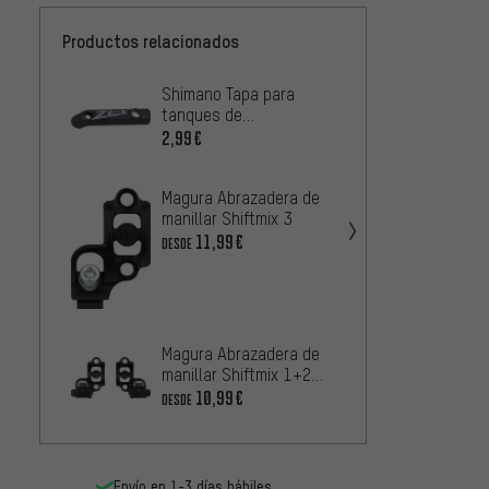
Productos relacionados
Shimano Tapa para
Magura
tanques de
para M
compensación ZEE BL-
frenos
2,99€
8,99€
M640
Magura Abrazadera de
Shiman
manillar Shiftmix 3
Insert
freno
11,99€
2,99€
DESDE
Shima
Tanqu
compe
1,99€
Magura Abrazadera de
con e
manillar Shiftmix 1+2
Shima
para Shimano I-Spec B /
10,99€
DESDE
I-Spec II
Envío en 1-3 días hábiles