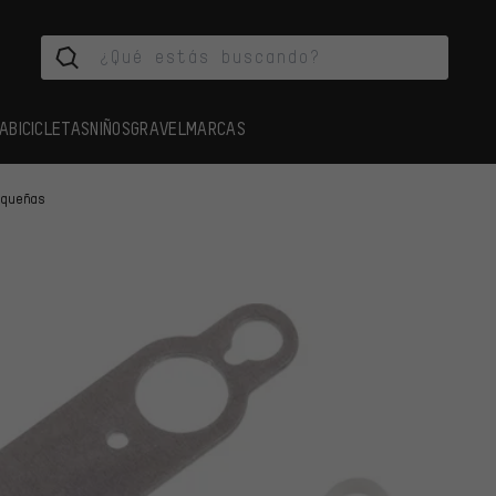
A
BICICLETAS
NIÑOS
GRAVEL
MARCAS
equeñas