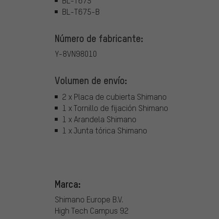
BL-T675
BL-T675-B
Número de fabricante:
Y-8VN98010
Volumen de envío:
2 x Placa de cubierta Shimano
1 x Tornillo de fijación Shimano
1 x Arandela Shimano
1 x Junta tórica Shimano
Marca:
Shimano Europe B.V.
High Tech Campus 92