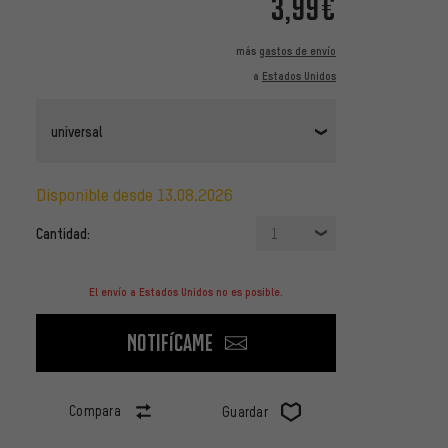
3,99€
más
gastos de envío
a
Estados Unidos
universal
disponible desde 13.08.2026
Cantidad:
1
El envío a Estados Unidos no es posible.
Notifícame
Compara
Guardar