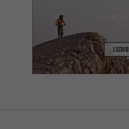
Ayudanos
tu
escrib