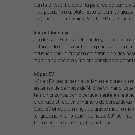
Con la 2-Way-Release, la palanca de cambio pu
más pequeño o al plato. Esto te permite ajusta
mayoría de los cambios Rapidfire Plus están e
Instant Release
Con Instant Release, el muelle y, por consiguie
palanca, lo que garantiza un proceso de conmu
causado por un proceso de cambio de dos pasos
marcha se acelera y mejora considerablemente
I-Spec EV
I-Spec EV describe una variante de conexión e
sistemas de cambios de MTB de Shimano. Este 
tanto horizontal como verticalmente en relació
ordenado al reducir el número de abrazaderas ne
Spec EV ofrece un rango de ajuste mucho más a
longitudinal y la rotación de hasta 60° permit
tu posición de asiento y tu anatomía.