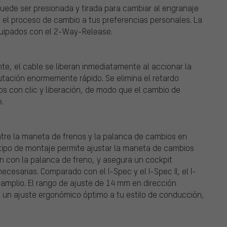
ede ser presionada y tirada para cambiar al engranaje
r el proceso de cambio a tus preferencias personales. La
quipados con el 2-Way-Release.
nte, el cable se liberan inmediatamente al accionar la
tación enormemente rápido. Se elimina el retardo
 con clic y liberación, de modo que el cambio de
.
ntre la maneta de frenos y la palanca de cambios en
tipo de montaje permite ajustar la maneta de cambios
n con la palanca de freno, y asegura un cockpit
cesarias. Comparado con el I-Spec y el I-Spec II, el I-
mplio. El rango de ajuste de 14 mm en dirección
en un ajuste ergonómico óptimo a tu estilo de conducción,