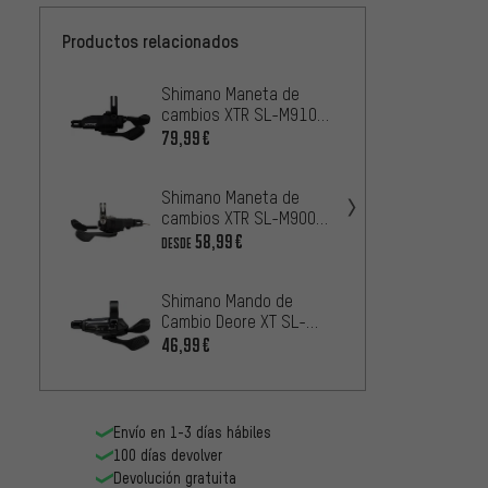
Productos relacionados
Shimano Maneta de
Shima
cambios XTR SL-M9100
cambi
con abrazadera 12
con I-
79,99€
43,99
velocidades
veloc
Shimano Maneta de
Shima
cambios XTR SL-M9000
cambi
con abrazadera
con a
58,99€
39,99
DESDE
2-/3-/11 velocidades
veloc
Shimano Mando de
Shima
Cambio Deore XT SL-
cambi
M8200 12 Velocidades
con I-
46,99€
2
DESDE
veloc
Envío en 1-3 días hábiles
100 días devolver
Devolución gratuita