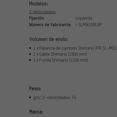
Modelos:
2 velocidades:
Fijación:
izquierda
Número de fabricante:
I-SLM9100ILBP
Volumen de envío:
1 x Palanca de cambios Shimano XTR SL-M91
1 x Cable Shimano (1800 mm)
1 x Funda Shimano (1200 mm)
Peso:
gris | 2-velocidades: 74
Marca: