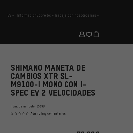
ES
Información
Sobre bc
Trabaja con nosotros
más
español
SHIMANO MANETA DE
CAMBIOS XTR SL-
M9100-I MONO CON I-
SPEC EV 2 VELOCIDADES
núm. de artículo:
65398
Aún no hay comentarios