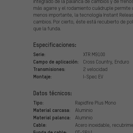
integrado de la palanca de cambios y de freno
más agarre y el rodamiento cuádruple permite 
menos importante, la tecnología Instant Releas
cambios. Por cierto, éste está recubierto de po
que la funda.
Especificaciones:
Serie:
XTR M9100
Campo de aplicación:
Cross Country, Enduro
Transmisiones:
2 velocidad
Montaje:
I-Spec EV
Datos técnicos:
Tipo:
Rapidfire Plus Mono
Material carcasa:
Aluminio
Material palanca:
Aluminio
Cable:
Acero inoxidable, recubrimi
Funda de cable:
OT-SP41