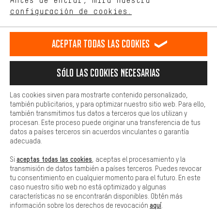
Antes de entrar, mira nuestra
ES
EN
DE
FR
comportamiento de compra.
español
english
Deutsch
français
configuración de cookies.
Más confort
Haga que su experiencia de compra sea más cómoda. Con las
RESCINDIR EL CONTRATO
Comunidad de Aquisgrán
Programa de afiliados
Aceptar todas las cookies
cookies de comodidad, creamos enlaces a plataformas de redes
sociales. Esto nos permite proporcionarle más contenido e
Aviso Legal
Protección de datos
Condiciones Generales
información útiles. Además, tiene la opción de utilizar servicios
Sólo las cookies necesarias
adicionales que le ayudarán a encontrar los productos adecuados.
Plataforma de reportes
Reciclaje de baterias
Por ejemplo, ofrecemos una función de chat para responder a las
preguntas de forma rápida y sencilla.
Las cookies sirven para mostrarte contenido personalizado,
Configuración de las cookies
Ajusta el contraste
también publicitarios, y para optimizar nuestro sitio web. Para ello,
Básica
también transmitimos tus datos a terceros que los utilizan y
Todos los precios indicados son en euros e sin MwSt, más
Las cookies básicas aseguran que puedas usar nuestro sitio web.
procesan. Este proceso puede originar una transferencia de tus
gastos de envío
Estados Unidos
a
.
datos a países terceros sin acuerdos vinculantes o garantía
adecuada.
aceptas todas las cookies
Si
, aceptas el procesamiento y la
transmisión de datos también a países terceros. Puedes revocar
tu consentimiento en cualquier momento para el futuro. En este
caso nuestro sitio web no está optimizado y algunas
características no se encontrarán disponibles. Obtén más
aquí
información sobre los derechos de revocación
.