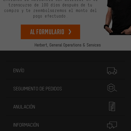
transcurso de 100 días después de tu
compra y te reembolsaremos el monto del
pago efectuado.
Al formulario
Herbert,
General Operations & Services
Más información
ENVÍO
SEGUIMIENTO DE PEDIDOS
ANULACIÓN
INFORMACIÓN