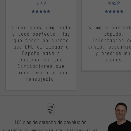
Luis A.
Alex P.
Valoración media: 5 de 5
Valoración media: 
Llevo años comprando
Siempre correc
y todo perfecto. Hay
rápido.
que tener en cuenta
Información d
que DHL al llegar a
envío, seguimi
España pasa a
y precios mu
correos con las
buenos.
limitaciones que
tiene frente a una
mensajería.
100 días de derecho de devolución
Envíanos la mercancía sin utilizar en el