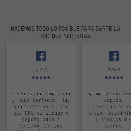
HACEMOS TODO LO POSIBLE PARA DARTE LA
BICI QUE NECESITAS
facebook
Luis A.
Alex P.
Valoración media: 5 de 5
Valoración media: 
Llevo años comprando
Siempre correc
y todo perfecto. Hay
rápido.
que tener en cuenta
Información d
que DHL al llegar a
envío, seguimi
España pasa a
y precios mu
correos con las
buenos.