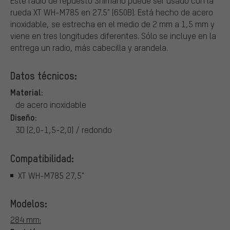
Este radio de repuesto Shimano puede ser usado con la
rueda XT WH-M785 en 27.5" (650B). Está hecho de acero
inoxidable, se estrecha en el medio de 2 mm a 1,5 mm y
viene en tres longitudes diferentes. Sólo se incluye en la
entrega un radio, más cabecilla y arandela.
Datos técnicos:
Material:
de acero inoxidable
Diseño:
3D (2,0-1,5-2,0) / redondo
Compatibilidad:
XT WH-M785 27,5"
Modelos:
284 mm: