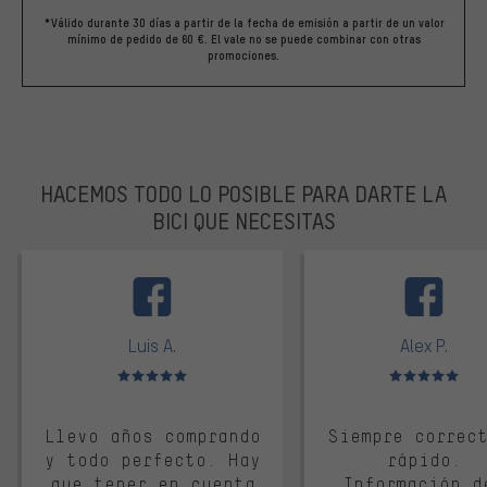
*Válido durante 30 días a partir de la fecha de emisión a partir de un valor
mínimo de pedido de 60 €. El vale no se puede combinar con otras
promociones.
HACEMOS TODO LO POSIBLE PARA DARTE LA
BICI QUE NECESITAS
facebook
Luis A.
Alex P.
Valoración media: 5 de 5
Valoración media: 
Llevo años comprando
Siempre correc
y todo perfecto. Hay
rápido.
que tener en cuenta
Información d