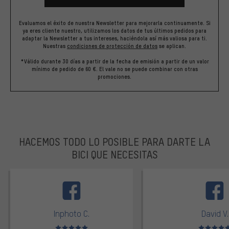
Evaluamos el éxito de nuestra Newsletter para mejorarla continuamente. Si
ya eres cliente nuestro, utilizamos los datos de tus últimos pedidos para
adaptar la Newsletter a tus intereses, haciéndola así más valiosa para ti.
Nuestras
condiciones de protección de datos
se aplican.
*Válido durante 30 días a partir de la fecha de emisión a partir de un valor
mínimo de pedido de 60 €. El vale no se puede combinar con otras
promociones.
HACEMOS TODO LO POSIBLE PARA DARTE LA
BICI QUE NECESITAS
facebook
Inphoto C.
David V.
Valoración media: 5 de 5
Valoración m