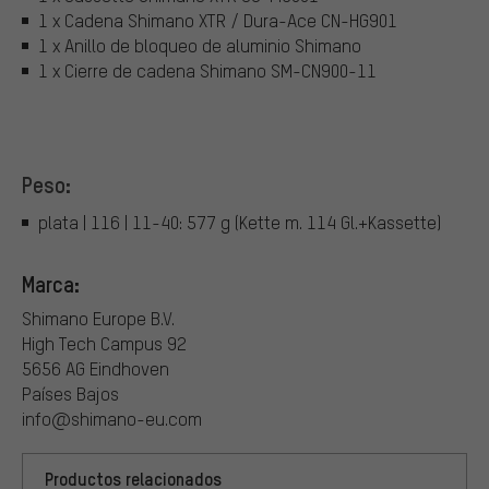
1 x Cadena Shimano XTR / Dura-Ace CN-HG901
1 x Anillo de bloqueo de aluminio Shimano
1 x Cierre de cadena Shimano SM-CN900-11
Peso:
plata | 116 | 11-40: 577 g (Kette m. 114 Gl.+Kassette)
Marca:
Shimano Europe B.V.
High Tech Campus 92
5656 AG Eindhoven
Países Bajos
info@shimano-eu.com
Productos relacionados