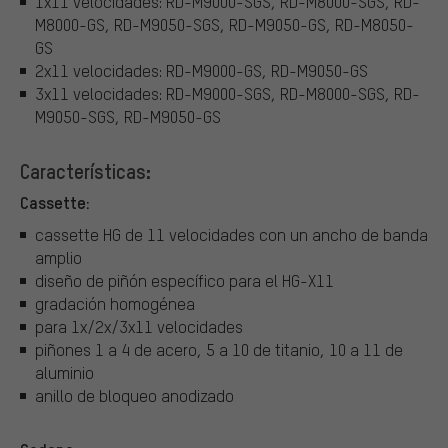
1x11 velocidades: RD-M9000-SGS, RD-M8000-SGS, RD-
M8000-GS, RD-M9050-SGS, RD-M9050-GS, RD-M8050-
GS
2x11 velocidades: RD-M9000-GS, RD-M9050-GS
3x11 velocidades: RD-M9000-SGS, RD-M8000-SGS, RD-
M9050-SGS, RD-M9050-GS
Características:
Cassette:
cassette HG de 11 velocidades con un ancho de banda
amplio
diseño de piñón específico para el HG-X11
gradación homogénea
para 1x/2x/3x11 velocidades
piñones 1 a 4 de acero, 5 a 10 de titanio, 10 a 11 de
aluminio
anillo de bloqueo anodizado