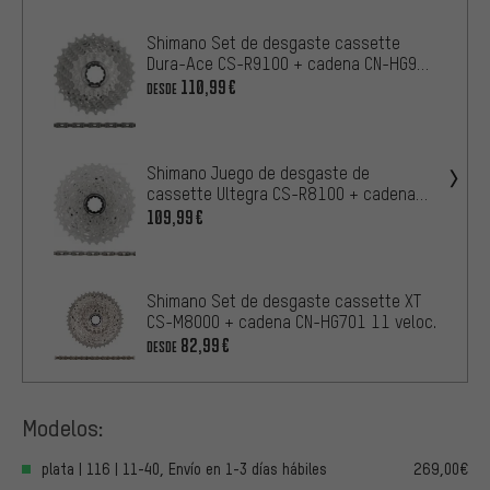
Shimano Set de desgaste cassette
Dura-Ace CS-R9100 + cadena CN-HG901
11 vel.
110,99€
DESDE
Shimano Juego de desgaste de
cassette Ultegra CS-R8100 + cadena
CN-M8101 de 12
109,99€
Shimano Set de desgaste cassette XT
CS-M8000 + cadena CN-HG701 11 veloc.
82,99€
DESDE
Modelos:
plata | 116 | 11-40, Envío en 1-3 días hábiles
269,00€