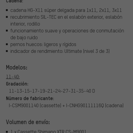
Cadena:
cadena HG-X11 súper delgada para 1x11, 2x11, 3x11
recubrimiento SIL-TEC en el eslabón exterior, eslabón
interior, rodillo
funcionamiento suave y operaciones de conmutación
de bajo ruido
pernos huecos: ligeros y rígidos
indicador de rendimiento: Ultimate (nivel 3 de 3)
Modelos:
11-40:
Gradación:
11-13-15-17-19-21-24-27-31-35-40 D
Número de fabricante:
I-CSM9001140 (cassette) + I-CNHG90111116Q (cadena)
Volumen de envío:
1 x Cassette Shimano XTR CS-M9001