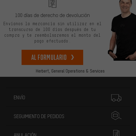
100 días de derecho de devolución
Envíanos la mercancía sin utilizar en el
transcurso de 100 días después de tu
compra y te reembolsaremos el monto del
pago efectuado.
Al formulario
Herbert,
General Operations & Services
Más información
ENVÍO
SEGUIMIENTO DE PEDIDOS
ANULACIÓN