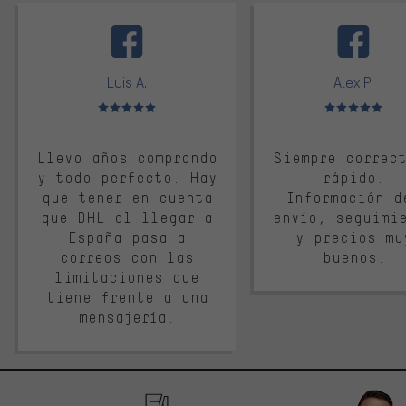
facebook
Luis A.
Alex P.
Valoración media: 5 de 5
Valoración media: 
Llevo años comprando
Siempre correc
y todo perfecto. Hay
rápido.
que tener en cuenta
Información d
que DHL al llegar a
envío, seguimi
España pasa a
y precios mu
correos con las
buenos.
limitaciones que
tiene frente a una
mensajería.