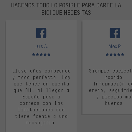
HACEMOS TODO LO POSIBLE PARA DARTE LA
BICI QUE NECESITAS
facebook
Luis A.
Alex P.
Valoración media: 5 de 5
Valoración media: 
Llevo años comprando
Siempre correc
y todo perfecto. Hay
rápido.
que tener en cuenta
Información d
que DHL al llegar a
envío, seguimi
España pasa a
y precios mu
correos con las
buenos.
limitaciones que
tiene frente a una
mensajería.