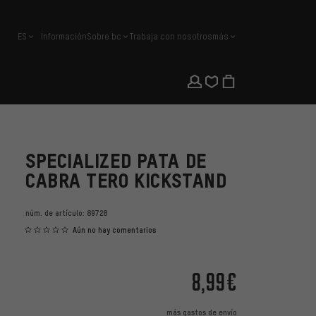
ES
Información
Sobre bc
Trabaja con nosotros
más
español
SPECIALIZED PATA DE
CABRA TERO KICKSTAND
núm. de artículo:
89728
Aún no hay comentarios
8,99€
más
gastos de envío