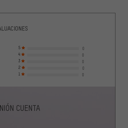
ALUACIONES
5
0
4
0
3
0
2
0
1
0
INIÓN CUENTA