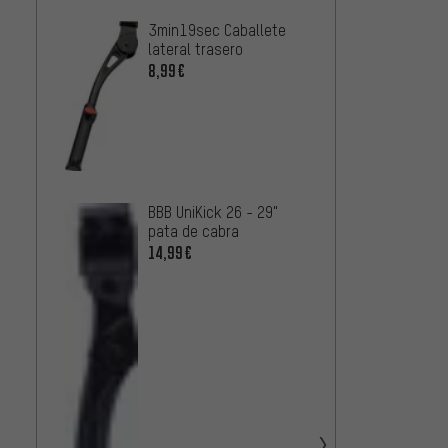
3min19sec Caballete
Specia
lateral trasero
cabra
Kicks
8,99€
16,99
BBB UniKick 26 - 29"
pata de cabra
14,99€
Hebie 
667 Ab
16,99