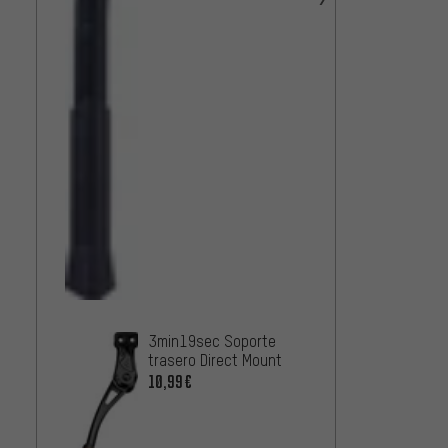
Hebie 
661 FI
40
1
DESDE
3min19sec Soporte
trasero Direct Mount
10,99€