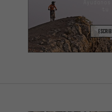
Ayudanos
tu
escrib