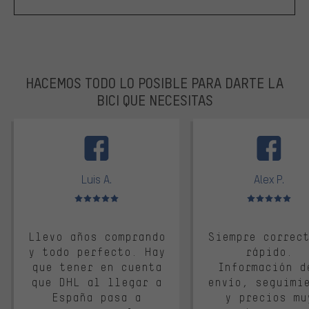
HACEMOS TODO LO POSIBLE PARA DARTE LA
BICI QUE NECESITAS
facebook
Luis A.
Alex P.
Valoración media: 5 de 5
Valoración media: 
Llevo años comprando
Siempre correc
y todo perfecto. Hay
rápido.
que tener en cuenta
Información d
que DHL al llegar a
envío, seguimi
España pasa a
y precios mu