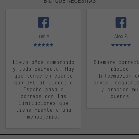
BICI QUE NECESITAS
facebook
Luis A.
Alex P.
Valoración media: 5 de 5
Valoración media: 
Llevo años comprando
Siempre correc
y todo perfecto. Hay
rápido.
que tener en cuenta
Información d
que DHL al llegar a
envío, seguimi
España pasa a
y precios mu
correos con las
buenos.
limitaciones que
tiene frente a una
mensajería.